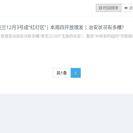
时间排序
点
奥克兰12月3号成“红灯区”| 本周四开放理发 | 治安状况有多糟?
开放理发治安状况有多糟?奥克兰CBD“无政府状态”；重现“40年前的纽约”市景
共1条
1