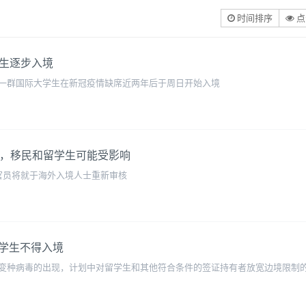
时间排序
点
学生逐步入境
一群国际大学生在新冠疫情缺席近两年后于周日开始入境
病例，移民和留学生可能受影响
官员将就于海外入境人士重新审核
学生不得入境
on变种病毒的出现，计划中对留学生和其他符合条件的签证持有者放宽边境限制的