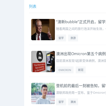
列表
“澳新bubble”正式开启，留
随着两国之间的旅行泡沫开始生效，
留学
旅游
澳洲出现Omicron第五个
目前澳洲发现5起新变体病例，澳洲
OMICRON
新冠
登机前的最后一刻被告知，留
澳联邦政府周一宣布，鉴于Omicr
留学
澳洲