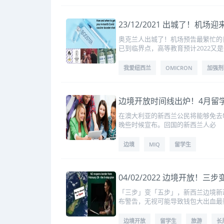
23/12/2021 出城了！机场
奥克兰人出城了！机场预告最繁忙的日
已到临界点，高等教育预计2022又
我爱纽西兰
OMICRON
加强剂
边境开放时间线出炉！4月留
在澳大利亚的新西兰公民将能够免去MI
晚些时候宣布。回国的新西兰人必
边境
MIQ
留学生
04/02/2022 边境开放
「三步」变「五步」，新西兰边境新政
布警告，无视可能导致钱包大出血最
边境开放
留学生
旅游
长