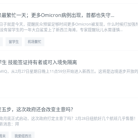
迎来最繁忙一天；更多Omicron病例出现，首都也失守...
子就是今天，提醒民众预留足够时间更多Omicron被发现，什么时候打加强剂最
是没有留学生的一年大白鲨爱上了新西兰海滩，专家提醒玩儿水需谨慎...
留学生
机场繁忙
学生 技能签证持有者或可入境免隔离
Q，从2月27日星期日晚上11点59分开始进入新西兰。这将是边境逐步开放的五个阶
！三步变五步，这次政府还会改变主意吗？
月底正式启动，这次政府打定主意了吗？2月28日纽航好几个航班几乎售罄！人们
新消息：拜
周末
我爱纽西兰