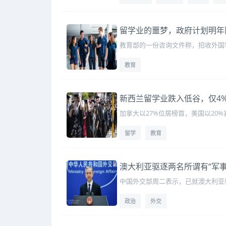
留学业的噩梦，政府计划明年
教育部的一份咨询文件称，招收外国
教育
新西兰留学业跌入低谷，仅4
加拿大以27%位居榜首，美国以20
留学
教育
澳大利亚驱逐两名所谓有“军
中国外交部周二表示，已就澳大利亚驱
政治
外交