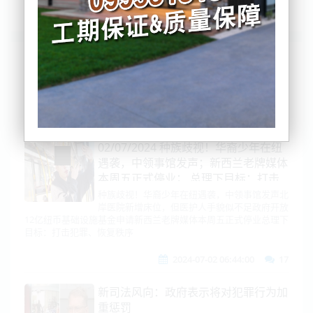
列表
时间排序
点击排序
评论排序
评分排序
支持量排序
02/07/2024 种族歧视！华裔少年在纽
遇袭，中领事馆发声；新西兰老牌媒体
本周五正式停业； 总理下目标：打击
犯罪、恢复秩序
种族歧视！华裔少年在纽遇袭，中领事馆发声北
岸医院新增床位，但医护人手貌似不足政府开放
12亿纽币基础设施基金申请新西兰老牌媒体本周五正式停业总理下
目标：打击犯罪、恢复秩序
2024-07-02 06:44:00
17
新司法风向：政府表示将对犯罪行为加
重惩罚