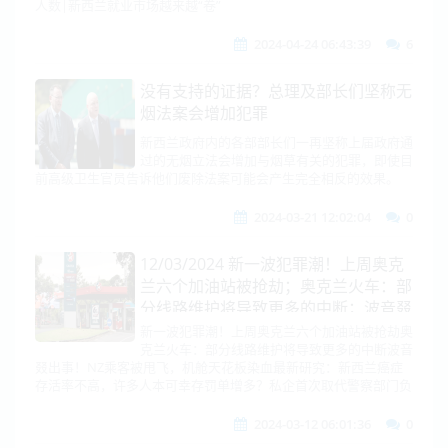
人数|新西兰就业市场越来越“卷”
2024-04-24 06:43:39
6
没有支持的证据？总理及部长们坚称无
烟法案会增加犯罪
新西兰政府内的各部部长们一再坚称上届政府通
过的无烟立法会增加与烟草有关的犯罪，即使目
前高级卫生官员告诉他们废除法案可能会产生完全相反的效果。
2024-03-21 12:02:04
0
12/03/2024 新一波犯罪潮！上周奥克
兰六个加油站被抢劫；奥克兰火车：部
分线路维护将导致更多的中断；波音叕
出事！NZ乘客被甩飞，机舱天花板染
新一波犯罪潮！上周奥克兰六个加油站被抢劫奥
克兰火车：部分线路维护将导致更多的中断波音
血
叕出事！NZ乘客被甩飞，机舱天花板染血最新研究：新西兰癌症
存活率不高，许多人本可幸存罚单增多？私企首次取代警察部门负
2024-03-12 06:01:36
0