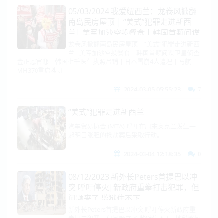
05/03/2024 我爱纽西兰：龙卷风掀翻
南岛民房屋顶 | “美式”犯罪走进新西
兰| 美军加沙空投餐食 | 韩国首颗间谍
卫星侦查金正恩官邸 | 韩国七千医生执
龙卷风掀翻南岛民房屋顶 | “美式”犯罪走进新西
兰| 美军加沙空投餐食 | 韩国首颗间谍卫星侦查
照吊销 | 日本雪崩4人遭埋 | 马航
金正恩官邸 | 韩国七千医生执照吊销 | 日本雪崩4人遭埋 | 马航
MH370重启搜寻
MH370重启搜寻
2024-03-05 05:55:23
7
“美式”犯罪走进新西兰
汽车贸易协会 (MTA) 呼吁在周末奥克兰发生一
起明目张胆的抢劫案后采取行动。
2024-03-04 12:18:35
0
08/12/2023 新外长Peters首提巴以冲
突 呼吁停火|新政府重拳打击犯罪，但
问题来了 监狱住不下...
新外长Peters首提巴以冲突 呼吁停火新政府重