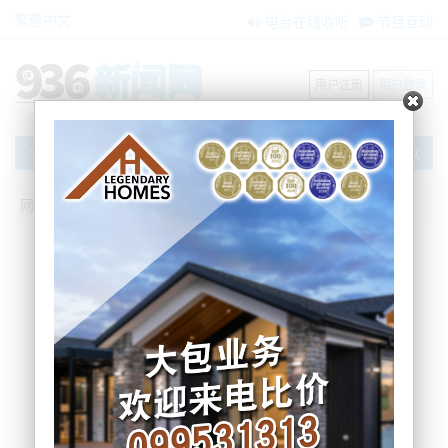
繁體中文
电台在线收听
节目互动
用户注册
用户登录
文章
网站首页
搜索
条件筛选
栏目分类
不限
新闻资讯
节目互动
商家黄页
内容搜索
搜索