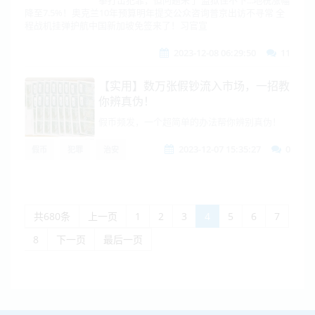
拳打击犯罪，但问题来了 监狱住不下...地税涨幅
降至7.5%！奥克兰10年预算明年提交公众咨询普京出访不寻常 全
程战机挂弹护航中国新加坡免签来了！习官宣
2023-12-08 06:29:50
11
【实用】数万张假钞流入市场，一招教
你辨真伪！
假币频发，一个超简单的办法帮你辨别真伪！
2023-12-07 15:35:27
0
假币
犯罪
治安
共680条
上一页
1
2
3
4
5
6
7
8
下一页
最后一页