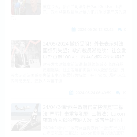
就在今天，新西兰司法部长Paul Goldsmith表
示，政府将采取措施对暴力犯罪施以更严厉的惩
罚。
2024-06-26 12:32:45
0
24/05/2024 撤侨受阻！外长表示对法
国感到失望；政府裁员潮继续：社会发
展部再裁100人；市中心犯罪行为持续
上升！官员示警行人
财长发表财算案前演讲:将继续缩减支出政府裁
员潮继续：社会发展部再裁100人撤侨受阻！外
长表示对法国感到失望市中心犯罪行为持续上升！官员示警行人年
内降息无望，还款人叫苦不迭
2024-05-24 06:49:59
19
24/04/24新西兰政府官宣将恢复“三振
法”严厉打击重复犯罪|三振法：Luxon
预测将入狱的罪犯人数|新西兰就业市
场越来越“卷”
24/04/24新西兰政府官宣将恢复“三振法”严厉打
击重复犯罪|三振法：Luxon预测将入狱的罪犯