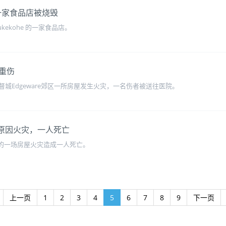
！一家食品店被烧毁
ekohe 的一家食品店。
重伤
城Edgeware郊区一所房屋发生火灾，一名伤者被送往医院。
不明原因火灾，一人死亡
ka的一场房屋火灾造成一人死亡。
上一页
1
2
3
4
5
6
7
8
9
下一页