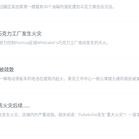
边疆区高加索港一艘载有30个油箱的渡轮遭到乌克兰袭击后沉没。
域巧克力工厂发生火灾
制Porirua区域Whittaker's巧克力工厂夜间发生的大火。
被疏散
一辆电动滑板车的电池在建筑内起火，奥克兰市中心一栋公寓楼九楼的居民被
后续......
食品店发生火灾，店铺内外严重烧毁。相关阅读：Pukekohe发生“重大火灾”