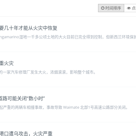
时间排序
点
要几十年才能从火灾中恢复
ngamarino湿地一千多公顷土地的大火目前已完全得到控制，但新西兰环境
重火灾
今早的一家汽车修理厂发生大火，浓烟滚滚，影响整个城市。
 道路可能关闭“数小时”
严重的两辆车相撞事故，事故导致 Waimate 北部1号高速公路部分关闭。
港口遭乌攻击，火灾严重