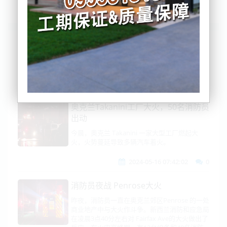
列表
时间排序
点击排序
评论排序
评分排序
支持量排序
奥克兰Takanini工厂大火，50名消防员
出动
今晨，奥克兰 Takanini 一家大型工厂燃起大
火，火势蔓延导致多辆汽车着火。
2024-05-16 07:42:02
0
消防员夜战 Penrose大火
昨夜，消防员一直在奥克兰郊区Penrose 的一处
商业地产中与大火作斗争。新西兰消防和应急局
在凌晨3点40分左右对 Fairfax Ave的大火做出了