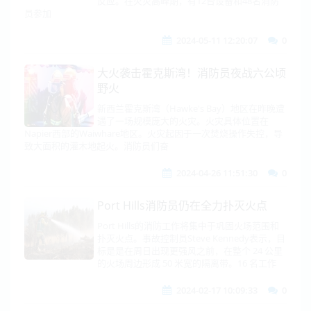
反应。在火灾高峰期，有12台设备和48名消防
员参加
2024-05-11 12:20:07
0
大火袭击霍克斯湾！消防员夜战六公顷
野火
新西兰霍克斯湾（Hawke's Bay）地区在昨晚遭
遇了一场规模庞大的火灾。火灾具体位置在
Napier西部的Waiwhare地区。火灾起因于一次焚烧操作失控，导
致大面积的灌木地起火。消防员们奋
2024-04-26 11:51:30
0
Port Hills消防员仍在全力扑灭火点
Port Hills的消防工作将集中于巩固火场范围和
扑灭火点。事故控制员Steve Kennedy表示，目
标是是在周日出现更强风之前，在整个 24 公里
的火场周边形成 50 米宽的隔离带。16 名工作
2024-02-17 10:09:33
0