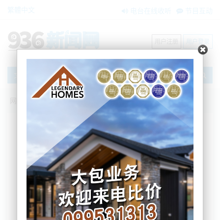
繁體中文
电台在线收听
节目互动
用户注册
用户登录
文章
网站首页
搜索
条件筛选
栏目分类
不限
新闻资讯
节目互动
商家黄页
内容搜索
搜索