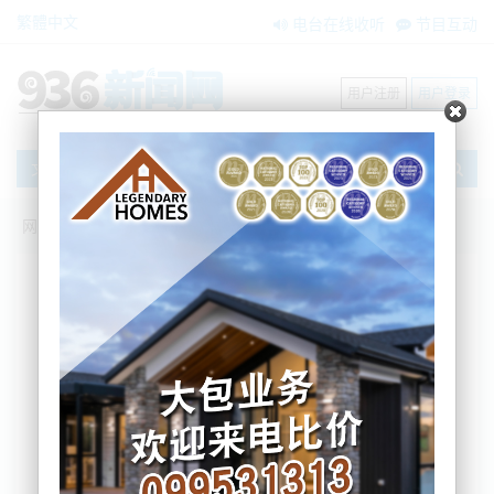
繁體中文
电台在线收听
节目互动
用户注册
用户登录
文章
网站首页
节目互动
搜索
条件筛选
栏目分类
不限
我爱纽西兰
环球新视点
新闻风景线
内容搜索
搜索