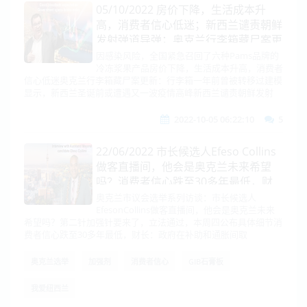
05/10/2022 房价下降，生活成本升
高，消费者信心低迷；新西兰谴责朝鲜
发射弹道导弹；奥克兰行李箱藏尸案更
新...
因感染风险，全国紧急召回了六种Pams品牌的
冷冻浆果产品房价下降，生活成本升高，消费者
信心低迷奥克兰行李箱藏尸案更新：行李箱一年前曾被转移过建模
显示，新西兰圣诞前或遭遇又一波疫情高峰新西兰谴责朝鲜发射
2022-10-05 06:22:10
5
22/06/2022 市长候选人Efeso Collins
做客直播间，他会是奥克兰未来希望
吗？消费者信心跌至30多年最低，财
长：政府在补助和通胀间取得平衡
奥克兰市议会选举系列访谈：市长候选人
EfesonCollins做客直播间，他会是奥克兰未来
希望吗？第二针加强针要来了，立法通过，本周四公布具体细节消
费者信心跌至30多年最低，财长：政府在补助和通胀间取
奥克兰选举
加强剂
消费者信心
GIB石膏板
我爱纽西兰