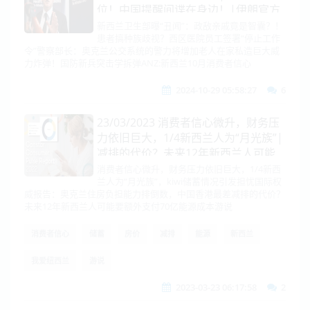
位！中国提醒间谍在身边！|伊朗官方
整活！内塔尼亚胡感谢美国！确曝内讧
新西兰卫生部曝“丑闻”：政敌亲戚竟是智囊？！
患者搞种族歧视？西区医院员工签署“停止工作
事实|美舰拟部署爱三增程飞弹|新对
令”警察部长：奥克兰公交系统的警力将增加老人在家私造巨大威
台军售后解放军祭联合战备警巡！|日
力炸弹！国防新兵突击学拆弹ANZ:新西兰10月消费者信心
本石破茂不辞职！
2024-10-29 05:58:27
6
23/03/2023 消费者信心微升，财务压
力依旧巨大，1/4新西兰人为“月光族”|
减排的代价？未来12年新西兰人可能
要额外支付70亿能源成本
消费者信心微升，财务压力依旧巨大，1/4新西
兰人为“月光族”，kiwi储蓄情况引发担忧国际权
威报告：奥克兰住房负担能力排倒数，中国香港最差减排的代价？
未来12年新西兰人可能要额外支付70亿能源成本游说
消费者信心
储蓄
房价
减排
能源
新西兰
我爱纽西兰
游说
2023-03-23 06:17:58
2