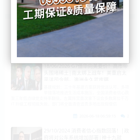
列表
时间排序
点击排序
评论排序
评分排序
支持量排序
18/06/2026 G7借华向美要价！高市带
头围堵稀土|南太绑上战车！美重启太
平洋司令部，澳洲永久武库曝
光|DeepSeek、长鑫移出黑名单！|新
基建规划：三十年基建方案获跨党派认可，多项
举措落地推进生活成本施压，全国消费者信心跌
西兰消费者信心暴跌|经济大萧条要
至三年低点绿党支持率翻倍，左翼阵营首次拿下议会多数席位千万
来？！
IT 升级工程彻底失败，部门将全面清查追责多地出现假僧侣
2026-06-18 06:59:15
2
29/10/2024 消费者信心指数回落！|政
府将对公车系统增加部署|神十九就