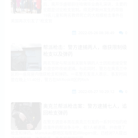
后，离开华盛顿前往哈佛毕业典礼演讲，主要的
论题是讨论枪支管制。得克萨斯州发生的导致
19名儿童和两名教师死亡的大规模枪击事件在
美国再次引发了“枪支管
2022-05-26 08:38:49
0
帮派枪击：警方逮捕两人，缴获限制级
枪支以及弹药
两名驾驶与帮派有关联车辆的人士因拒绝接受警
方盘查昨夜被逮捕。与此同时，警方在奥克兰中
区的一座房屋内缴获枪支和弹药。一名警方发言人表示，事发时间
是在晚上11.40分，警方在MtRoskill区的Rich
2022-05-27 10:29:12
0
奥克兰帮派枪击案：警方逮捕七人，追
回枪支弹药
在警方调查本周在奥克兰引发的一系列可怕的枪
击事件的帮派争斗中，有7人被逮捕，并收缴了
枪支和弹药。Manukau郡地区指挥官JillRogers说，已经对7人提出