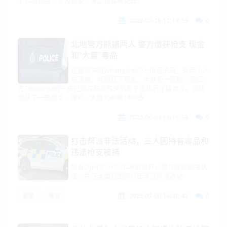
了10项指控，涉及枪支、毒品和保释犯罪。
2022-05-28 12:19:55
0
北地警方抓捕两人 警方缴获枪支 现金
和“大量”毒品
在警察冲进Whangārei的一所房子后，有两个人
被逮捕，并缴获了现金、大麻和一把枪。周四，
在Tikipunga的一栋已知与帮派有关的房子里执行了搜查令。现场
缴获了一把枪支、弹药、大量大麻和1400多
2022-06-04 11:15:33
0
打击帮派非法活动，三人因持有毒品和
违法枪支被捕
随着OperationCobalt的展开，警方继续加强执
法，并在全国范围内打击非法帮派活动
2022-07-06 14:48:42
0
犯罪
帮派