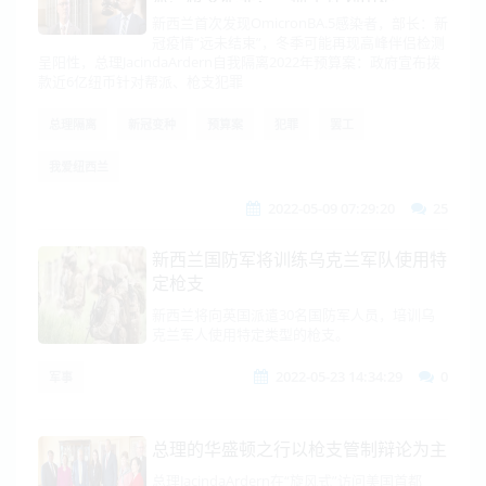
新西兰首次发现OmicronBA.5感染者，部长：新
冠疫情“远未结束”，冬季可能再现高峰伴侣检测
呈阳性，总理JacindaArdern自我隔离2022年预算案：政府宣布拨
款近6亿纽币针对帮派、枪支犯罪
总理隔离
新冠变种
预算案
犯罪
罢工
我爱纽西兰
2022-05-09 07:29:20
25
新西兰国防军将训练乌克兰军队使用特
定枪支
新西兰将向英国派遣30名国防军人员，培训乌
克兰军人使用特定类型的枪支。
2022-05-23 14:34:29
0
军事
总理的华盛顿之行以枪支管制辩论为主
总理JacindaArdern在“旋风式”访问美国首都