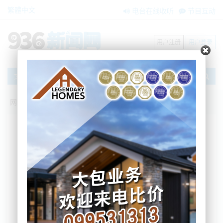
繁體中文
电台在线收听
节目互动
用户注册
用户登录
文章
网站首页
搜索
条件筛选
栏目分类
不限
新闻资讯
节目互动
商家黄页
内容搜索
搜索