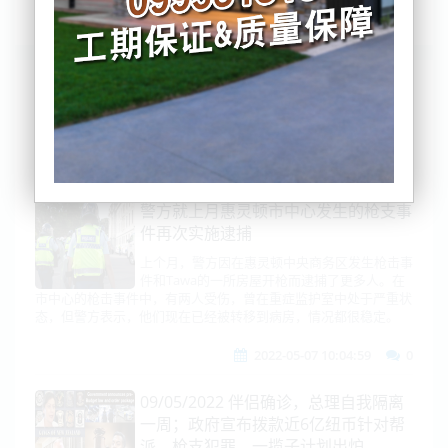
列表
时间排序
点击排序
评论排序
评分排序
支持量排序
警方就上月惠灵顿市中心发生的枪支事
件再次实施逮捕
上个月，警方因在惠灵顿中央商务区发生枪击事
件和Tawa的一所房屋开枪而逮捕了更多人。在
市中心的枪击事件中，有两人受伤，曾在重症监护室中处于严重状
态，但警方表示，他们现在已经被转移到病房，情况都很稳定。
2022-05-07 10:04:59
0
09/05/2022 伴侣确诊，总理自我隔离
一周；政府宣布拨款近6亿纽币针对帮
派、枪支犯罪，一揽子计划出炉