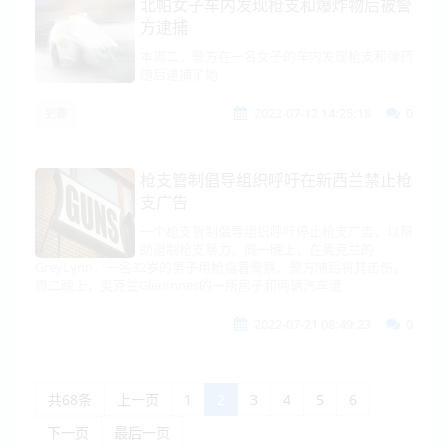
北帕女子车内发现枪支和爆炸物后被警
方逮捕
本周二，警方在一名女子的车内发现枪支和弹药
随后逮捕了她
2022-07-12 14:25:18
0
犯罪
枪支管制倡导组织呼吁在新西兰禁止枪
支广告
一个枪支管制倡导组织呼吁停止枪支广告，以帮
助遏制枪支暴力。周一晚上，在奥克兰的
GreyLynn，一名32岁的男子用枪指着警察，警方随后将其击伤。
周二晚上，奥克兰GlenInnes的一所房子和两辆汽车遭
2022-07-21 08:49:23
0
共68条
上一页
1
2
3
4
5
6
下一页
最后一页