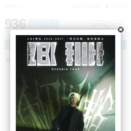
繁體中文
电台在线收听
节目互动
用户注册
用户登录
文章
网站首页
新闻资讯
大洋洲新闻
总理的华盛顿之行以枪支管制辩论为主
BNE
2022-05-26 08:38:49
总理Jacinda Ardern 在“旋风式”访问美国首都后，离
开华盛顿前往哈佛毕业典礼演讲，主要的论题是讨论
枪支管制。