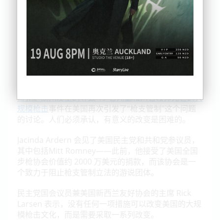
得克萨斯州发生的导致 19 名儿童和两名教师死亡的大
规模枪击
事件在美国再次引发了“枪支管制"这个问题
的讨论。人们必须承认，有意义的改变是困难的。
Jacinda Ardern 会见了美国民主党和共和党参议员，
其中包括Mitt Romney——此前，他接受了美国全国
步枪协会价值约 2000 万美元的捐款，而该协会是一
个致力于阻止枪支管制立法的游说团体。
民主党国会议员兼美国新西兰友好协会的主席 Rick
Larsen 表示，没有任何一项措施可以改变美国的大规
模枪击文化，而是需要采取一系列改变。