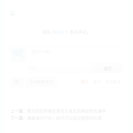
请先
登录账号
参与评论。
提交
0
条
手动刷新评论
默认
最早
支持最多
上一篇：
警方回应昨晚在奥克兰发生的两起枪击事件
下一篇：
储备银行行长：经济可以应对更高的利率