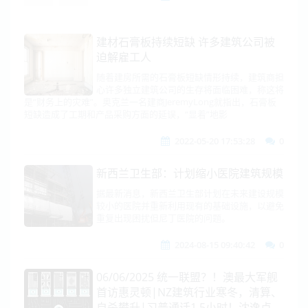
建材石膏板持续短缺 许多建筑公司被
迫解雇工人
随着建房所需的石膏板短缺情形持续，建筑商担
心许多独立建筑公司的生存将面临困难，称这将
是“财务上的灾难”。奥克兰一名建商JeremyLong就指出，石膏板
短缺造成了工期和产品采购方面的延误，“显着”地影
2022-05-20 17:53:28
0
新西兰卫生部：计划缩小医院建筑规模
据最新消息，新西兰卫生部计划在未来建设规模
较小的医院并重新利用现有的基础设施，以避免
重复出现困扰但尼丁医院的问题。
2024-08-15 09:40:42
0
06/06/2025 统一联盟？！澳最大军舰
首访惠灵顿|NZ建筑行业寒冬，清算、
自杀攀升|习普通话1.5小时！沈逸点