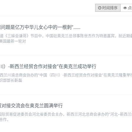
时间排序
点
题是亿万中华儿女心中的一根刺”......
中文频道《三妹会谦哥》节目中，中国驻奥克兰总领事陈世杰作为特邀嘉宾，就近
美国最新一轮对
四川）-新西兰经贸合作对接会”在奥克兰成功举行
新西兰川渝总商会协办的“中国（四川）-新西兰经贸合作对接会”在奥克兰隆重
织部部长靳磊
贸对接交流会在奥克兰圆满举行
国际贸易促进委员会河北省委员会主办，新西兰河北总商会承办的“河北–新西兰经
合作，