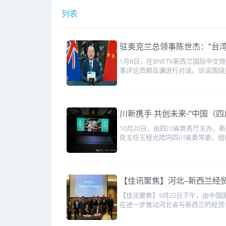
列表
驻奥克兰总领事陈世杰：“台湾问
1月8日，在BNETV新西兰国际
事评论员赖岳谦进行对谈。访谈围绕
川新携手 共创未来-“中国（
10月20日，由四川省商务厅主办、
处主任王程光陪同四川省委常委、组
【佳讯聚焦】河北–新西兰经
【佳讯聚焦】9月22日下午，由中国
在进一步推动河北省与新西兰的经贸