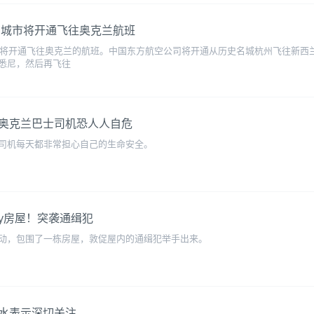
万城市将开通飞往奥克兰航班
，即将开通飞往奥克兰的航班。中国东方航空公司将开通从历史名城杭州飞往新
悉尼，然后再飞往
奥克兰巴士司机恐人人自危
司机每天都非常担心自己的生命安全。
ey房屋！突袭通缉犯
动，包围了一栋房屋，敦促屋内的通缉犯举手出来。
水表示深切关注