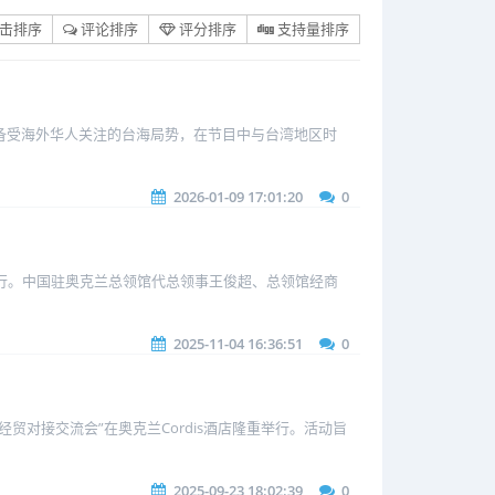
击排序
评论排序
评分排序
支持量排序
期备受海外华人关注的台海局势，在节目中与台湾地区时
2026-01-09 17:01:20
0
举行。中国驻奥克兰总领馆代总领事王俊超、总领馆经商
2025-11-04 16:36:51
0
贸对接交流会”在奥克兰Cordis酒店隆重举行。活动旨
2025-09-23 18:02:39
0