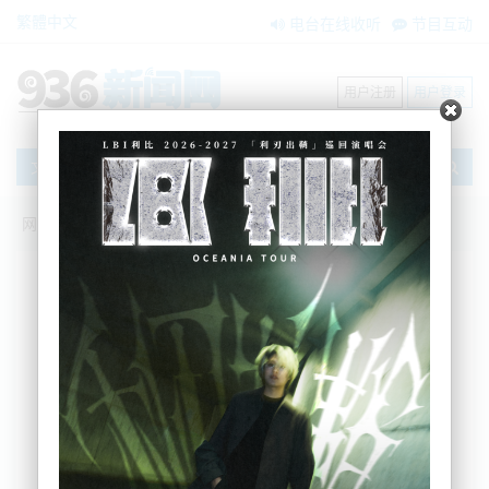
繁體中文
电台在线收听
节目互动
用户注册
用户登录
文章
网站首页
节目互动
搜索
条件筛选
栏目分类
不限
我爱纽西兰
环球新视点
新闻风景线
内容搜索
搜索