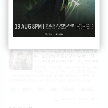
列表
时间排序
点击排序
评论排序
评分排序
支持量排序
08/08/2022 国家党福利新政有糖有棍
棒，工党政府职责这是在“制裁”年轻
人；较4年前暴增518%！奥克兰周末抢
盗事件不断
北岛大雾，南岛大雪，高速公路关闭，航班受影
响国家党年度大会召开，福利新政有糖有棍棒，
工党政府职责国家党“制裁”年轻人较4年前暴增518%！奥克兰周末
抢盗事件不断候选人不够？地方选举在即，报名参选人却无
福利
国家党
犯罪
盗窃
地方选举
我爱纽西兰
2022-08-08 07:26:04
10