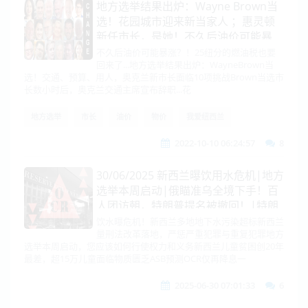
地方选举结果出炉：Wayne Brown当
选！花园城市迎来新当家人 ；惠灵顿
新任市长，是她！不久后油价可能暴
涨？！25纽分的燃油税也要回来了...
不久后油价可能暴涨？！25纽分的燃油税也要
回来了...地方选举结果出炉：WayneBrown当
选！交通、预算、用人，奥克兰新市长面临10项挑战Brown当选市
长数小时后，奥克兰交通主席宣布辞职...花
地方选举
市长
油价
物价
我爱纽西兰
2022-10-10 06:24:57
8
30/06/2025 新西兰曝饮用水危机|地方
选举本周启动|俄瞄准乌全境下手！百
人团访朝，特朗普提名被撤回！|特朗
普或重税100多国！最高45%|中国稀
饮水曝危机！新西兰多地地下水污染超标新西兰
量刑法改革落地，严惩严重犯罪与重复犯罪地方
土出口降至零|以伊停火内幕曝光，美
选举本周启动，您应该如何行使权力和义务新西兰儿童贫困创20年
吁撤离伊朗|加拿大对海康威视下手
最差，超15万儿童面临物质匮乏ASB预测OCR仅再降息一
2025-06-30 07:01:33
6