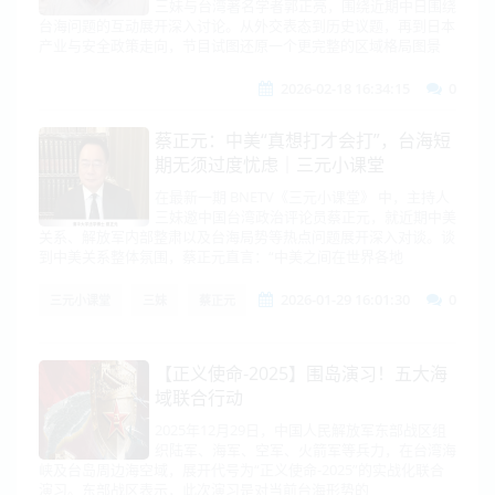
三妹与台湾著名学者郭正亮，围绕近期中日围绕
台海问题的互动展开深入讨论。从外交表态到历史议题，再到日本
产业与安全政策走向，节目试图还原一个更完整的区域格局图景
2026-02-18 16:34:15
0
蔡正元：中美“真想打才会打”，台海短
期无须过度忧虑｜三元小课堂
在最新一期 BNETV《三元小课堂》 中，主持人
三妹邀中国台湾政治评论员蔡正元，就近期中美
关系、解放军内部整肃以及台海局势等热点问题展开深入对谈。谈
到中美关系整体氛围，蔡正元直言：“中美之间在世界各地
2026-01-29 16:01:30
0
三元小课堂
三妹
蔡正元
【正义使命-2025】围岛演习！五大海
域联合行动
2025年12月29日，中国人民解放军东部战区组
织陆军、海军、空军、火箭军等兵力，在台湾海
峡及台岛周边海空域，展开代号为“正义使命-2025”的实战化联合
演习。东部战区表示，此次演习是对当前台海形势的