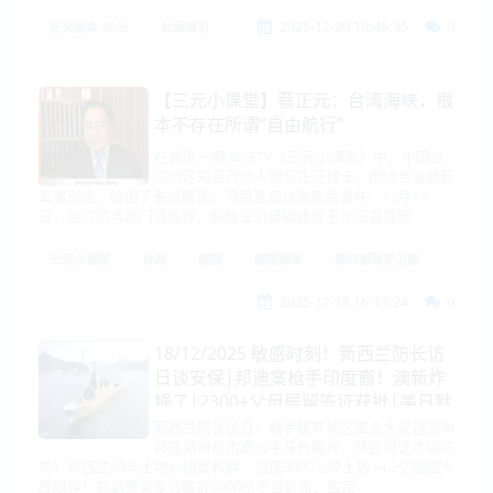
2025-12-30 10:45:35
0
正义使命-2025
台海演习
【三元小课堂】蔡正元：台湾海峡，根
本不存在所谓“自由航行”
在最近一期 BNETV《三元小课堂》中，中国台
湾地区知名政治人物蔡正元博士，围绕台海最新
军事动态，给出了系统解读。节目直指台海焦点事件。12月17
日，台湾防务部门通报称，解放军航母福建舰于16日首度穿
三元小课堂
台海
越南
越南海军
陈兴道号护卫舰
2025-12-18 16:17:24
0
18/12/2025 敏感时刻！新西兰防长访
日谈安保|邦迪案枪手印度裔！澳新炸
锅了|2300+父母居留签证获批|美日默
契武装！福建舰过台海|巴对印机关闭
新西兰防长访日！联手磋商地区安全大议题澳洲
邦迪海滩枪击案凶手身份曝光，移民舆论炸锅终
领空|泰F-16再出击！承缴获中国武器
局！新西兰40年土地纠纷案和解，归还3000公顷土地+4.2亿赔偿大
跌眼镜！前副警务专员藏近5000份不当影像，居家