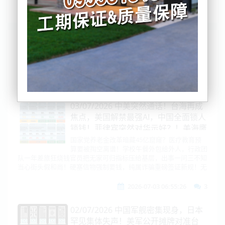
列表
时间排序
点击排序
评论排序
评分排序
支持量排序
03/07/2026 中美突然通话！台海再成
焦点，美国解禁最强AI，中国全面锁人
锁钱！菲律宾突然对华示好？！美海鹰
迫降阿拉伯海！NZ免费午餐、紧急住
国家党养老金改革暗藏45亿窟窿？医疗教育预
算要被掏空离谱！学校午餐外包给外人，行政团
房两大“政绩”连续"翻车"
队一年差旅狂烧钱官员把无家可归指标压给基层，出事一问三不知
当心街头假和尚！硬塞信物强制要钱，纯属诈骗重磅签证新规！无
2026-07-03 06:55:26
3
02/07/2026 中国军舰密集现身，日本
罕见集体失声！美军公开摊牌对准台