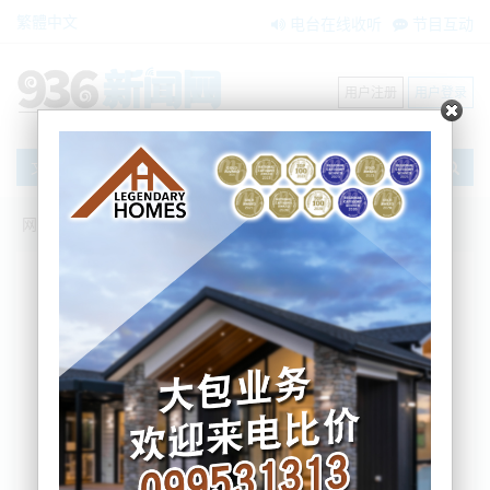
繁體中文
电台在线收听
节目互动
用户注册
用户登录
文章
网站首页
搜索
条件筛选
栏目分类
不限
新闻资讯
节目互动
商家黄页
内容搜索
搜索