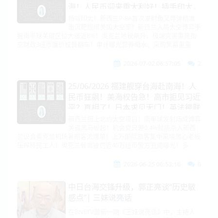
海！人民币迎来重大利好！插手印太，
新西兰P-8A首次实射鱼叉导弹！奥克
扬威印太！新西兰P-8A首次发射鱼叉导弹精准
击沉靶舰绑美国太空军！新西兰入局太空博弈手
兰地税再涨近8%！
握南半球关键区位大涨近8%！奥克兰地税飙升，极端灾害重建掏
空财政3纽币廉价校餐翻车！审计曝光营养缩水、采购黑幕重重
2026-07-02 06:57:05
2
25/06/2026 福建舰穿台海赴南海！人
民币狂飙！美海权告急！高市拒见习近
平？真相了！日本求见无门！英法德联
手插手台海！金正恩狂造万吨核舰！新
新西兰搭上北约太空项目！南半球发射场成博弈
关键黑马崛起！机会党只差0.4%就能杀入新西
西兰倒向北约，印太风暴来了！
兰议会奥克兰机场暑期客流爆单！上万国际旅客集中离境黑心老板
压榨移民工人！奥克兰餐馆被罚近40万纽币警方丑闻曝光！多
2026-06-25 06:53:16
6
中日台海交锋升级，郭正亮谈“历史敏
感点”| 三妹说亮话
在BNETV最新一期《三妹说亮话》中，主持人