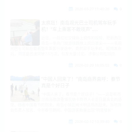
2026-03-27 11:40:20
0
太疯狂！南岛观光巴士司机驾车玩手
机！“车上乘客不敢吱声”.....
近日，一段在社交媒体上疯传的视频，把新西兰
南岛一条热门旅游线路推上风口浪尖——一名观
光巴士司机在载着整车乘客行驶途中，竟然双手玩手机。视频发布
后，浏览量迅速突破7.5万次，引发大量讨论。涉事公司在回应
2026-02-20 16:05:02
0
“中国人回来了！”南岛商界直呼：春节
真是个好日子
“中国人来了，春节是个好日子！”——这是新西
兰南岛旅游重镇瓦纳卡商界人士近日最真实的感
受。随着中国春节的到来，南岛小镇瓦纳卡明显热闹起来。当地商
会负责人坦言，今年春节期间，中国游客数量出现“明显增长”
2026-02-12 13:39:40
0