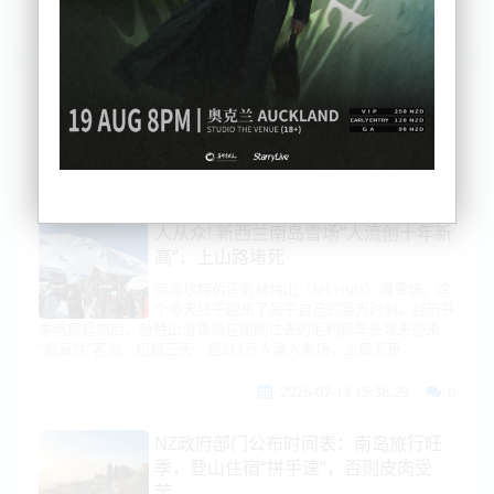
列表
时间排序
点击排序
评论排序
评分排序
支持量排序
人从众! 新西兰南岛雪场“人流创十年新
高”，上山路堵死
南岛坎特伯雷的赫特山（Mt Hutt）滑雪场，这
个冬天终于迎来了属于自己的高光时刻。经历开
季两周延期后，赫特山滑雪场在刚刚过去的毛利新年长周末迎来
“报复性”客流。短短三天，超过1万人涌入雪场，上周五更
2026-07-13 15:36:29
0
NZ政府部门公布时间表：南岛旅行旺
季，登山住宿“拼手速“，否则皮肉受
苦......