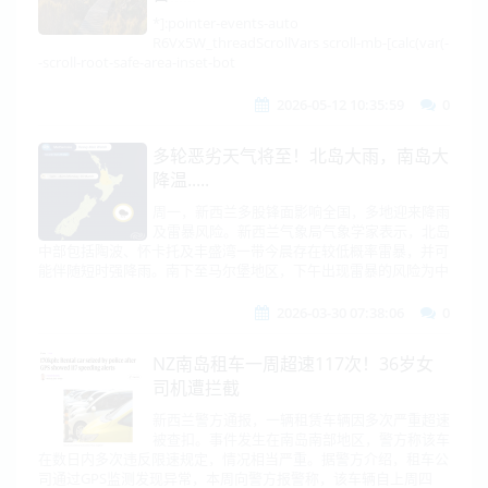
*]:pointer-events-auto
R6Vx5W_threadScrollVars scroll-mb-[calc(var(-
-scroll-root-safe-area-inset-bot
2026-05-12 10:35:59
0
多轮恶劣天气将至！北岛大雨，南岛大
降温.....
周一，新西兰多股锋面影响全国，多地迎来降雨
及雷暴风险。新西兰气象局气象学家表示，北岛
中部包括陶波、怀卡托及丰盛湾一带今晨存在较低概率雷暴，并可
能伴随短时强降雨。南下至马尔堡地区，下午出现雷暴的风险为中
2026-03-30 07:38:06
0
NZ南岛租车一周超速117次！36岁女
司机遭拦截
新西兰警方通报，一辆租赁车辆因多次严重超速
被查扣。事件发生在南岛南部地区，警方称该车
在数日内多次违反限速规定，情况相当严重。据警方介绍，租车公
司通过GPS监测发现异常，本周向警方报警称，该车辆自上周四