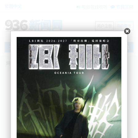
繁體中文
电台在线收听
节目互动
用户注册
用户登录
文章
网站首页
搜索
条件筛选
栏目分类
不限
新闻资讯
节目互动
商家黄页
内容搜索
搜索