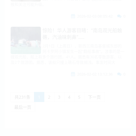
报和关注可能升级。
2026-02-03 08:05:42
0
惊险！华人游客目睹：“南岛观光船触
礁，汽油味刺鼻”.....
2月1日（上周日），新西兰南岛基督城东部的
阿卡罗阿小镇发生一起“翻船事故”。涉事的是一
搜观光船，船上有多个旅行团，41人。据悉有30名零散游客，以
及2个旅游团。据悉，该船只撞上礁石导致搁浅。事发时间大
2026-02-02 13:12:36
0
共231条
1
2
3
4
5
下一页
最后一页