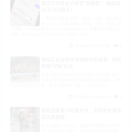
奥克兰中区女子经营“杀猪盘”：骗南岛
汉子52万纽币！
一场始于网络的“爱情”，持续了18年，最终却以
警方上门、女子被捕画上句号。近日，新西兰警
方通报，一名来自奥克兰Ellerslie的44岁女子，涉嫌通过长期恋爱
诈骗，从南岛达尼丁一名男子手中骗取52万多
2026-02-12 13:36:36
0
南岛区议会放弃海滩禁车区调查：居民
高喊“可耻”抗议
新西兰南岛Clutha区议会在周三下午投票决定，
放弃对区内海滩设立无车辆安全区的调查，引发
公众旁听席强烈不满，有人当场高喊“可耻”，并愤然离场。
2026-02-05 08:50:42
0
南岛迎来寒冷风雨天气：多地发布强风
及大雨警报
南岛正遭遇一轮寒冷、潮湿且伴随强风的天气系
统，MetService警告，部分地区现有的风雨警