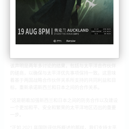
新西兰和日本国防部长签署了一份意向声明，旨在加
强这两个太平洋区域伙伴之间的防务合作。
Andrew Little 和滨田康一阁下在新加坡举行的第 20
届香格里拉对话会上会面，签署了《太平洋岛屿地区
海上安全、人道主义援助和救灾及气候变化防务合作
意向声明》 。
该声明是两年多讨论的结果，包括与太平洋合作伙伴
的磋商，以确保与太平洋优先事项保持一致。这意味
着基于两国战略合作伙伴关系所支持的共同利益和目
标，重新承诺新西兰和日本之间的合作关系。
“这是朝着加强新西兰和日本之间的防务合作以及建设
一个更加和平、安全和繁荣的太平洋地区迈出的重要
一步。
“正如 2021 年国防评估所概述的那样，我们支持太平