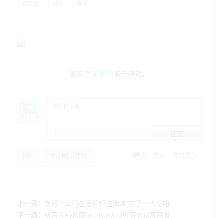
新西兰
日本
国防
请先
登录账号
参与评论。
提交
0
条
手动刷新评论
默认
最早
支持最多
上一篇：
新西兰公司在悉尼邦迪海滩“拉了一大坨翔”
下一篇：
新西兰前总理Jacinda Arder获封最高荣誉