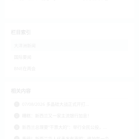
栏目索引
大洋洲新闻
国际要闻
BNE在两会
相关内容
07/08/2026 多晶硅大战正式开打...
1
糟糕：新西兰又一家主流银行加息！
2
新西兰总理要“干票大的”：举行全民公投，...
3
重磅！新西兰华人代表发布声明：维护每一个...
4