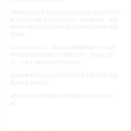
“两国都承认太平洋岛屿论坛正在制定的‘蓝色太平洋大
陆 2050 年战略’是太平洋地区的一项长期战略。该战
略将作为新西兰和日本共同努力支持太平洋优先事项
的指南。
Andrew Little 说：“现在我们都希望加强与太平洋伙
伴和区域机构在优先合作领域的合作，包括海上安
全、人道主义和救灾以及气候变化。”
新加坡香格里拉会议也是新西兰和日本就地区安全问
题交换意见的机会。
国防官员将每年审查意向声明和拟议的优先合作领
域。