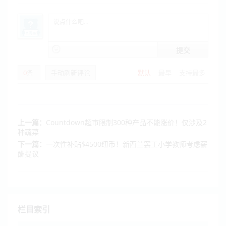
提交
0
条
手动刷新评论
默认
最早
支持最多
上一篇：
Countdown超市限制300种产品不能涨价！仅涉及2
种蔬菜
下一篇：
一次性补贴$4500纽币！新西兰罢工小学教师考虑薪
酬提议
栏目索引