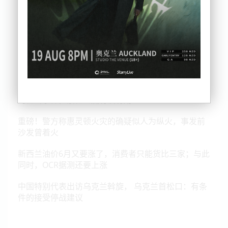
路怒就能直接开枪？St Lukes枪击案细节流出；连续
的枪击事件，禁枪到底有没有用？
重磅！警方称惠灵顿火灾的确疑似人为纵火，事发前
沙发曾着火
新西兰油价6月又要涨了，消费者只能货比三家；与此
同时，OCR据测还要上涨
中国特别代表出访乌克兰斡旋， 乌克兰首松口：有条
件的接受停战建议