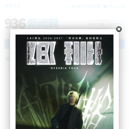
繁體中文
电台在线收听
节目互动
用户注册
用户登录
文章
网站首页
节目互动
我爱纽西兰
18/05/2023 路怒就能直接开枪？连续的枪
击事件，禁枪到底有没有用？警方：惠灵
顿火灾的确疑似人为纵火；中国斡旋下，
乌克兰首松口：有条件的接受停战建议
BNE
2023-05-18 07:10:55