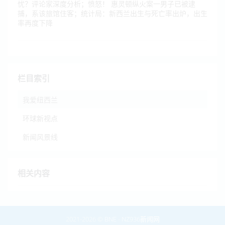
忧？评论家深度分析；愤怒！ 惠灵顿纵火案一男子已被逮
捕，系该旅馆住客；统计局：新西兰出生与死亡率出炉，出生
率再度下降
栏目索引
我爱纽西兰
环球新视点
新闻风景线
相关内容
2021-2026 ©
BNE
-
NZ936新闻网