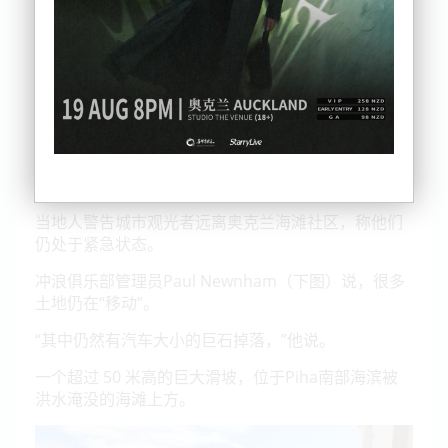
当地人警告城市观光者远离奥克兰海滩社区，称他们
仍处于紧急状态。
冲浪俱乐部管理员Paul Newnham（下图）说，很多
土地仍在“移动”。
“其中仍然有汽车大小的巨石掉落，”他说。
一个超过 50 米高的巨大滑坡，位于Piha南部海滨被
洪水淹没的海滩上方。