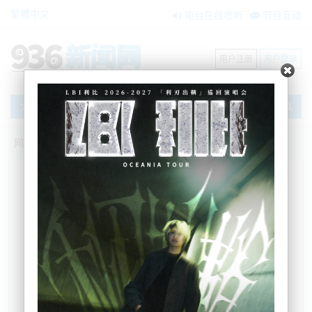
繁體中文
电台在线收听
节目互动
用户注册
用户登录
文章
网站首页
新闻资讯
大洋洲新闻
“汽车一样大的巨石！”Piha继续疏散居
民，危险未解除
BNE
2023-02-17 07:17:26
引述 RNZ 报道，飓风Gabrielle过后几天，奥克兰
Piha土地仍然危险且不稳定，人们仍在从家中撤离。