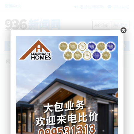
繁體中文
电台在线收听
节目互动
用户注册
用户登录
文章
网站首页
新闻资讯
大洋洲新闻
天气无情人有情！飓风Gabrielle：献爱心
地址汇总！
BNE
2023-02-23 16:42:45
随着更多关于飓风 Gabrielle 造成的破坏的新闻出
现，很多人都希望可以献出自己的爱心去帮助那些受
灾害的人。