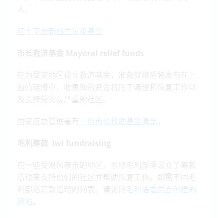
人。
红十字会新西兰灾难基金
市长救济基金 Mayoral relief funds
在为受灾地区设立救济基金，准备就绪后将发布在上
面的链接中，收集到的资金将用于清理和恢复工作以
及支持受灾最严重的社区。
国家应急管理署有
一份市长救助基金清单
。
毛利筹款 Iwi fundraising
在一些受飓风袭击的地区，当地毛利部落设立了筹款
活动来支持他们的社区并帮助恢复工作。如需不同毛
利部落筹款活动的列表，请访问
毛利语委员会创建的
网站
。