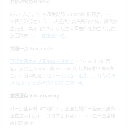
爱护动物协会 SPCA
SPCA 表示，它“在遭受飓风 Gabrielle 破坏后，一直
在霍克湾努力工作......从拯救流离失所的动物，提供救
生交通工具和庇护所，以及为有需要的宠物主人提供
急需的支持。 “
在这里捐款
。
捐赠一点 Givealittle
已经为两岁的艾薇的家人设立了
一个Givealittle 页
面，艾薇在 Napier 的 Eskdale 的山洪暴发中溺水身
亡。捐赠网站还
创建了一个页面，汇集了所有为受飓
风 Gabrielle 影响的人们筹款的活动
。
志愿服务 Volunteering
对于那些有时间捐赠的人，全国各地的一些志愿服务
正在启动和运行，并寻求更多帮助。以下是一些当地
组织的链接：