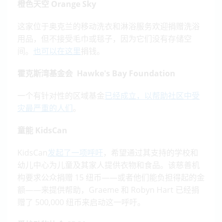
橙色天空 Orange Sky
这家位于奥克兰的移动洗衣和淋浴服务欢迎捐赠洗浴
用品，但不接受毛巾或毯子，因为它们没有存储空
间。
也可以在这里
捐钱。
霍克斯湾基金会 Hawke's Bay Foundation
一个有针对性的区域基金
已经成立，以帮助社区中受
灾最严重的人们
。
童能 KidsCan
KidsCan
发起了一项呼吁
，希望通过其支持的学校和
幼儿中心为儿童及其家人提供衣物和食品。该慈善机
构要求公众捐赠 15 纽币——或者他们能负担得起的金
额——来提供帮助，Graeme 和 Robyn Hart 已经捐
赠了 500,000 纽币来启动这一呼吁。