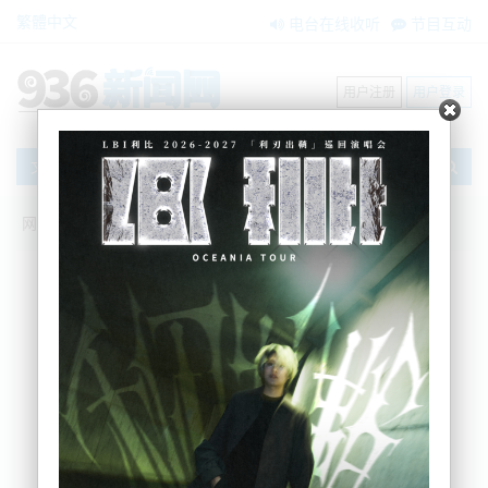
繁體中文
电台在线收听
节目互动
用户注册
用户登录
文章
网站首页
节目互动
我爱纽西兰
01/02/2023 大雨再度袭击奥克兰，多条高
速关闭，更多房屋积水，过百户家庭断
电；Chris Hipkins宣布内阁改组名单，有
人欢喜有人愁...
我爱纽西兰
2023-02-01 06:36:16