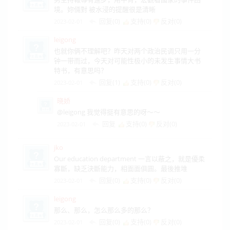
境。妳倆對 被水浸的提醒很是清晰
回复(0)
支持(
0
)
反对(
0
)
2023-02-01
leigong
也就你俩不理解吧？昨天对两个政治民调只用一分
钟一带而过，今天对可能性极小的未发生事情大书
特书，有意思吗？
回复(1)
支持(
0
)
反对(
0
)
2023-02-01
晓娇
@leigong 我觉得挺有意思的呀～～
回复
支持(
0
)
反对(
0
)
2023-02-01
jko
Our education department 一言以蔽之，就是優柔
寡斷，缺乏決斷能力，相面面俱圓。最後推堆
回复(0)
支持(
0
)
反对(
0
)
2023-02-01
leigong
那么、那么，怎么那么多的那么？
回复(0)
支持(
0
)
反对(
0
)
2023-02-01