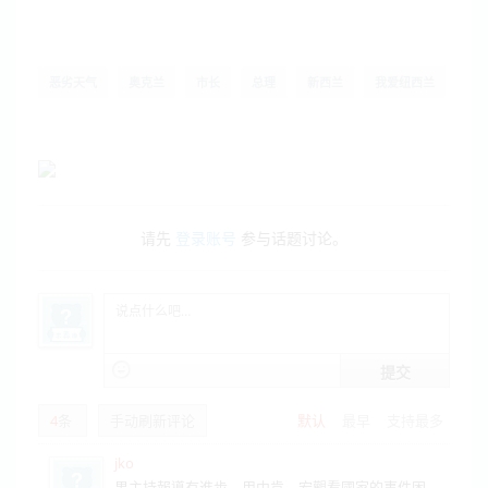
恶劣天气
奥克兰
市长
总理
新西兰
我爱纽西兰
请先
登录账号
参与话题讨论。
提交
4
条
手动刷新评论
默认
最早
支持最多
jko
男主持報導有進步，用中肯，宏觀看國家的事件困