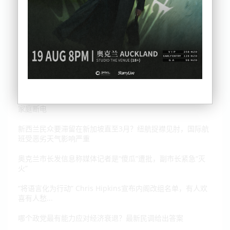
大雨再度袭击奥克兰，多条高速关闭，更多房屋积水，过百户
家庭断电
新西兰民众要滞留在新加坡直至3月？纽航捉襟见肘，国际航
班受恶劣天气影响严重
奥克兰市长发信息称媒体记者是“傻瓜”遭批，副市长紧急“灭
火”
“将语言化为行动” Chris Hipkins宣布内阁改组名单，有人欢
喜有人愁...
哪个政党最有能力应对经济衰退？最新民调给出答案