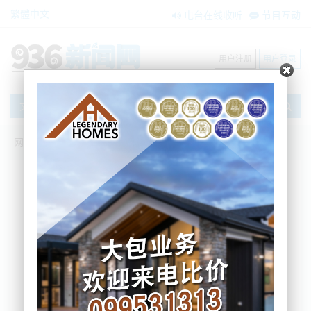
繁體中文
电台在线收听
节目互动
用户注册
用户登录
文章
网站首页
节目互动
我爱纽西兰
23/11/2022 加息预警！OCR或大幅上调75
个基点；定了！出租屋的健康住宅标准最
后期限将延长，租房市场迎行业洗牌
我爱纽西兰
2022-11-23 06:26:44