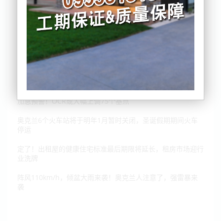
乌克兰总统则连斯基受邀，即将在新西兰国会发表讲话
加息预警！OCR或大幅上调75个基点
奥克兰6个火车站将于明年1月暂时关闭，圣诞假期期间火车
停运
定了！出租屋的健康住宅标准最后期限将延长，租房市场迎行
业洗牌
阵风110km/h，倾盆大雨来袭！奥克兰人注意了，强雷暴来
袭