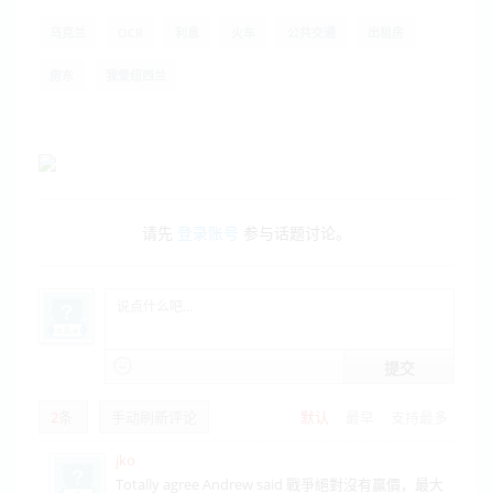
乌克兰
OCR
利息
火车
公共交通
出租房
房东
我爱纽西兰
请先
登录账号
参与话题讨论。
提交
2
条
手动刷新评论
默认
最早
支持最多
jko
Totally agree Andrew said 戰爭絕對沒有贏價，最大