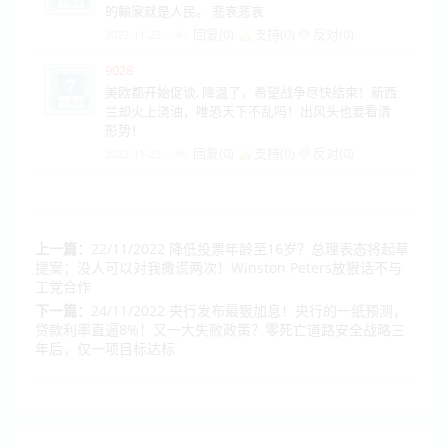
的輸家就是人民。 悲哀悲哀
回复(0)
支持(
0
)
反对(
0
)
2022-11-23
9028
美欧都开始促谈, 降温了，希望战争尽快结束！新西
兰却火上浇油，唯恐天下不乱吗！出风头也要看清
形势！
回复(0)
支持(
0
)
反对(
0
)
2022-11-23
上一篇：
22/11/2022 降低投票年龄至16岁？总理表态将起草
提案；没人可以对我撒谎两次！Winston Peters放狠话不与
工党合作
下一篇：
24/11/2022 央行发布最狠加息！央行的一纸预测，
贷款利率直逼8%！又一大失败政策？零死亡道路安全战略三
年后，仅一项目标达标