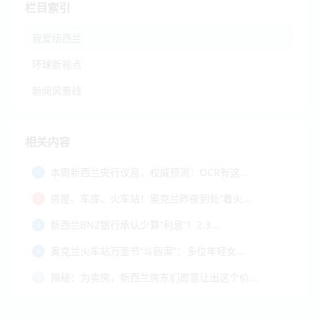
栏目索引
我爱纽西兰
环球新视点
新闻风景线
相关内容
本周新西兰央行议息，权威预测：OCR有这...
1
房屋、车库、火车站！奥克兰昨夜到处“着火...
2
新西兰BNZ银行承认少算“利息”！2.3...
3
奥克兰火车站万圣节“斗殴案”：多位年轻女...
4
揭秘：为卖房，新西兰房东们愿意让出这个价...
5