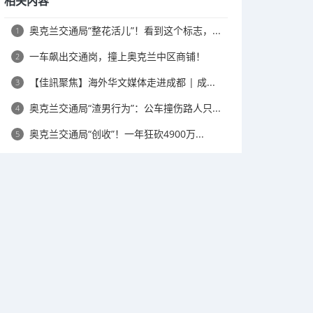
相关内容
奥克兰交通局“整花活儿”！看到这个标志，...
1
一车飙出交通岗，撞上奥克兰中区商铺！
2
【佳訊聚焦】海外华文媒体走进成都 | 成...
3
奥克兰交通局“渣男行为”：公车撞伤路人只...
4
奥克兰交通局“创收”！一年狂砍4900万...
5