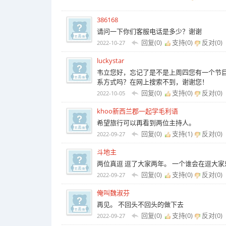
386168
请问一下你们客服电话是多少？谢谢
回复(0)
支持(
0
)
反对(
0
)
2022-10-27
luckystar
韦立您好，忘记了是不是上周四您有一个节
系方式吗？在网上搜索不到，谢谢您！
回复(0)
支持(
0
)
反对(
0
)
2022-10-05
khoo新西兰郡一起学毛利语
希望旅行可以再看到两位主持人。
回复(0)
支持(
1
)
反对(
0
)
2022-09-27
斗地主
两位真逗 逗了大家两年。 一个谁会在逗大家
回复(0)
支持(
0
)
反对(
0
)
2022-09-27
俺叫魏淑芬
再见。 不回头不回头的做下去
回复(0)
支持(
0
)
反对(
0
)
2022-09-27