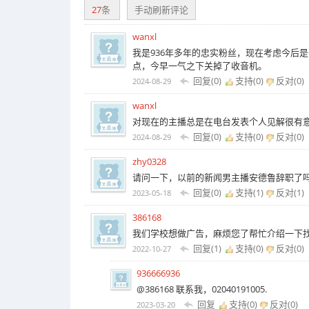
27
条
手动刷新评论
wanxl
我是936年多年的忠实粉丝，现在考虑今后
点，今早一气之下关掉了收音机。
回复(0)
支持(
0
)
反对(
0
)
2024-08-29
wanxl
对现在的主播总是在电台发表个人见解很有
回复(0)
支持(
0
)
反对(
0
)
2024-08-29
zhy0328
请问一下，以前的新闻男主播安德鲁辞职了
回复(0)
支持(
1
)
反对(
1
)
2023-05-18
386168
我们学校想做广告，麻烦您了帮忙介绍一下
回复(1)
支持(
0
)
反对(
0
)
2022-10-27
936666936
@386168 联系我，02040191005.
回复
支持(
0
)
反对(
0
)
2023-03-20