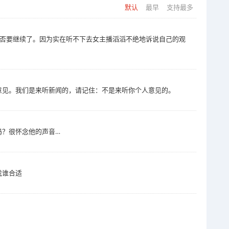
默认
最早
支持最多
是否要继续了。因为实在听不下去女主播滔滔不绝地诉说自己的观
意见。我们是来听新闻的，请记住：不是来听你个人意见的。
吗？很怀念他的声音…
找谁合适