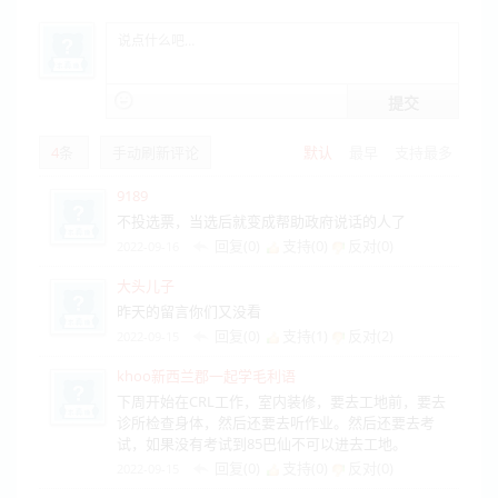
提交
4
条
手动刷新评论
默认
最早
支持最多
9189
不投选票，当选后就变成帮助政府说话的人了
回复(0)
支持(
0
)
反对(
0
)
2022-09-16
大头儿子
昨天的留言你们又没看
回复(0)
支持(
1
)
反对(
2
)
2022-09-15
khoo新西兰郡一起学毛利语
下周开始在CRL工作，室内装修，要去工地前，要去
诊所检查身体，然后还要去听作业。然后还要去考
试，如果没有考试到85巴仙不可以进去工地。
回复(0)
支持(
0
)
反对(
0
)
2022-09-15