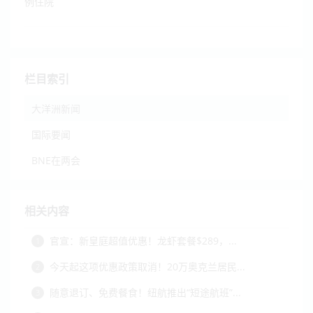
例住院
栏目索引
大洋洲新闻
国际要闻
BNE在两会
相关内容
官宣：新皇庭超值优惠！龙虾套餐$289，...
1
今天起这项优惠政策取消！20万奥克兰居民...
2
随意退订、免费餐食！纽航推出“短途航班”...
3