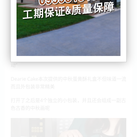
BNE带着满满的甜蜜的任务来到了Dearie Cake的制作
工厂
向大家提前送上一份中秋问候“精美中秋礼盒团购活
动”
Dearie Cake本次提供的中秋蛋黄酥礼盒不但味道一流
而且外包装非常精美
打开了之后是4个独立的小包装，并且还会组成一副古
色古香的中秋画呢