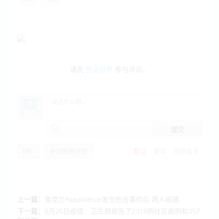
请先
登录账号
参与评论。
提交
0
条
手动刷新评论
默认
最早
支持最多
上一篇：
奥克兰Papatoetoe发生枪击事件后 两人被捕
下一篇：
8月26日疫情：卫生部报告了2318例社区病例和357