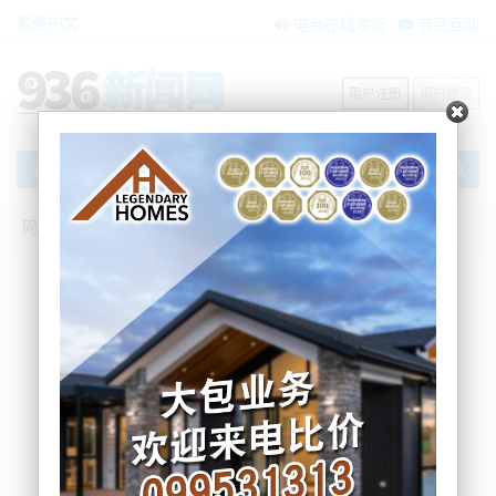
繁體中文
电台在线收听
节目互动
用户注册
用户登录
文章
网站首页
新闻资讯
大洋洲新闻
扫码进BNE团购群享福利！中秋礼盒立减
10元，包邮到家
AM936
2022-08-26 10:46:15
中秋佳节人团圆，转眼中秋佳节就越来越近了
您有没有准备好，探亲访友，或者在自家的餐桌上给
自己更多的惊喜以及宠爱呢