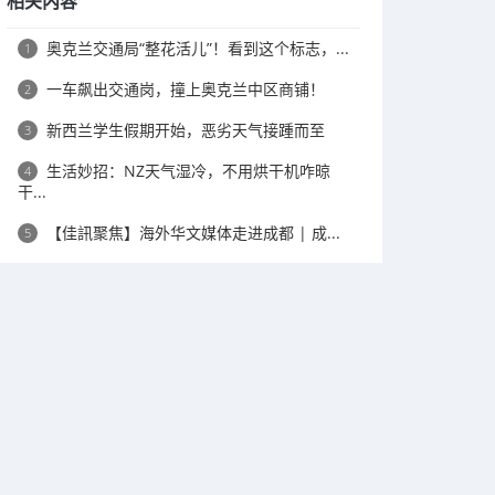
相关内容
奥克兰交通局“整花活儿”！看到这个标志，...
1
一车飙出交通岗，撞上奥克兰中区商铺！
2
新西兰学生假期开始，恶劣天气接踵而至
3
生活妙招：NZ天气湿冷，不用烘干机咋晾
4
干...
【佳訊聚焦】海外华文媒体走进成都 | 成...
5