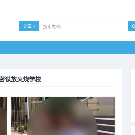
文章
曾密谋放火烧学校