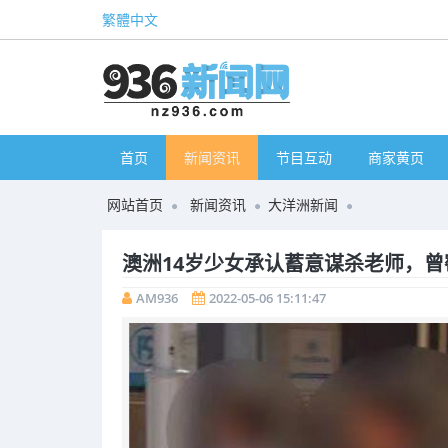
繁體中文
首页
新闻资讯
节目互动
商家黄页
网站首页
新闻资讯
大洋洲新闻
澳洲14岁少女承认蓄意谋杀老师，
AM936
2022-05-06 15:11:47