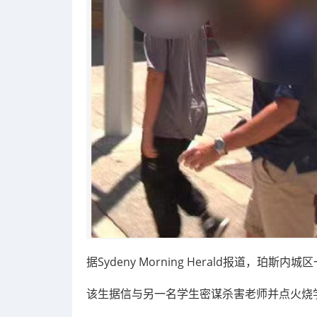
据Sydeny Morning Herald报道，
该生据信与另一名学生密谋杀害老师并点火烧