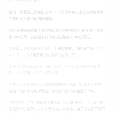
的工作往往不太确定。
目前，以最低工资每周工作 30 小时的单身人士没有资格获得
工作和收入部门的困难援助。
社会发展部将最低工资的援助收入限制提高到 40 小时，即每
周 800 纽币，有或没有孩子的夫妇每周 1600 纽币元。
临时收入资格标准将从
11 月 1 日起生效，为期四个月
。
2022
年 2 月 28 日
将是适用增加限额的最后一天。
上午 10:27
-Ardern承诺，将让新西兰在圣诞节前解除区域边
界，让大家可以和家人团聚过节
随着该国过渡到新的 COVID-19 保护
上午 10:22
- 副总理表示
框架，政府将增加对受较高警报级别影响的企业的付款。
“虽然奥克兰持续的限制措施保证了人们的安全，但我们也知
道他们让该地区的企业生活变得非常艰难。鉴于部长们已经同