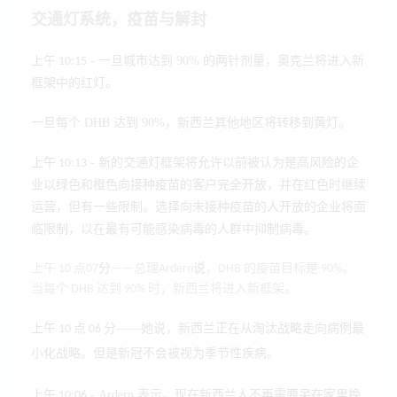
交通灯系统，疫苗与解封
- 一旦城市达到 90% 的两针剂量，奥克兰将进入新
上午 10:15
框架中的红灯。
一旦每个 DHB 达到 90%，新西兰其他地区将转移到黄灯。
- 新的交通灯框架将允许以前被认为是高风险的企
上午 10:13
业以绿色和橙色向接种疫苗的客户完全开放，并在红色时继续
运营，但有一些限制。选择向未接种疫苗的人开放的企业将面
临限制，以在最有可能感染病毒的人群中抑制病毒。
上午 10 点
07
分
——总理Ardern
说
，DHB 的疫苗目标是 90%。
当每个 DHB 达到 90% 时，新西兰将进入新框架。
——她说，新西兰正在从淘汰战略走向病例最
上午 10 点 06 分
小化战略。但是新冠不会被视为季节性疾病。
- Ardern 表示，现在新西兰人不再需要呆在家里挽
上午 10:06