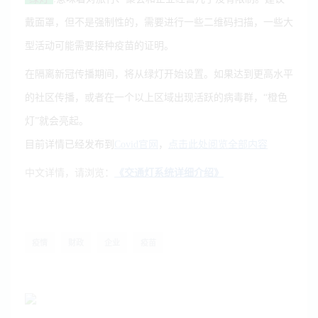
戴面罩，但不是强制性的，需要进行一些二维码扫描，一些大
型活动可能需要接种疫苗的证明。
在隔离新冠传播期间，将从绿灯开始设置。如果达到更高水平
的社区传播，或者在一个以上区域出现活跃的病毒群，“橙色
灯”就会亮起。
目前详情已经发布到
Covid官网
，
点击此处阅览全部内容
中文详情，请浏览：
《
交通灯系统详细介绍
》
疫情
财政
企业
疫苗