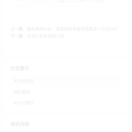
回复(0)
支持(
3
)
反对(
0
)
2021-10-22
上一篇：
最新数据出炉，疫苗接种率最低族群第一针近54%
下一篇：
交通灯系统详细介绍
栏目索引
大洋洲新闻
国际要闻
BNE在两会
相关内容