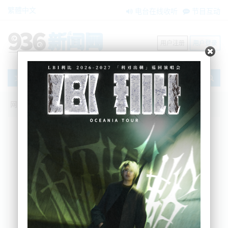
繁體中文
电台在线收听
节目互动
用户注册
用户登录
文章
网站首页
新闻资讯
大洋洲新闻
10月22日发布会详情：交通灯系统；企业
补助方案；疫苗接种目标
AM936
2021-10-22 13:19:42
疫苗与疫情：
下午1点卫生部的声明，今日社区新增又破纪录129