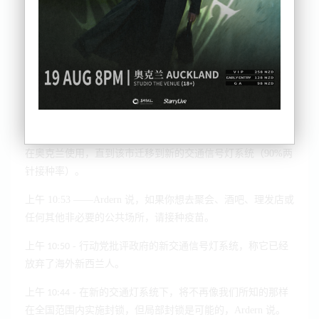
例！点击查看完整
1
0月22日疫情详情
上午 11:05
- Ardern 说教堂也需要使用疫苗证书才能举行大型
聚会。如果他们不想使用它们，则需要进行限制。
Henare 说，引入新系统后，不会让
毛利人
成为受
上午 11:03 -
攻击一方的唯一方法就是让他们接种疫苗。
上午 10:55
- 当前的分阶段步骤（奥克兰解封三步骤）将继续
在奥克兰使用，直到该市迁移到新的交通信号灯系统（90%两
针接种率）。
上午 10:53
——Ardern 说，如果你想去聚会、酒吧、理发店或
任何其他非必要的公共场所，请接种疫苗。
- 行动党批评政府的新交通信号灯系统，称它已经
上午 10:50
放弃了海外新西兰人。
- 在新的交通灯系统下，将不再像我们所知的那样
上午 10:44
在全国范围内实施封锁，但局部封锁是可能的，Ardern 说。