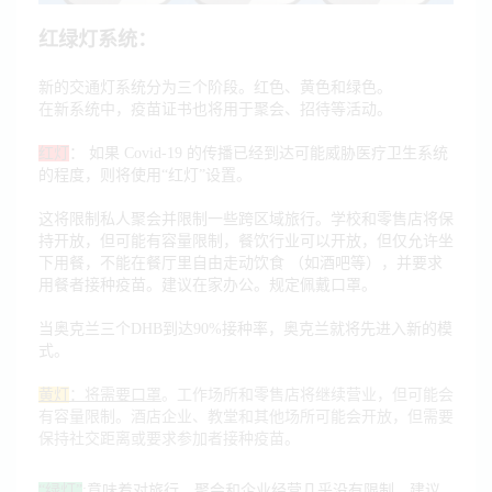
红绿灯系统：
新的交通灯系统分为三个阶段。红色、黄色和绿色。
在新系统中，疫苗证书也将用于聚会、招待等活动。
红灯
： 如果 Covid-19 的传播已经到达可能威胁医疗卫生系统
的程度，则将使用“红灯”设置。
这将限制私人聚会并限制一些跨区域旅行。学校和零售店将保
持开放，但可能有容量限制，餐饮行业可以开放，但仅允许坐
下用餐，不能在餐厅里自由走动饮食 （如酒吧等），并要求
用餐者接种疫苗。建议在家办公。规定佩戴口罩。
当奥克兰三个DHB到达90%接种率，奥克兰就将先进入新的模
式。
：将需要口罩
。工作场所和零售店将继续营业，但可能会
黄灯
有容量限制。酒店企业、教堂和其他场所可能会开放，但需要
保持社交距离或要求参加者接种疫苗。
“绿灯”
:意味着对旅行、聚会和企业经营几乎没有限制。建议