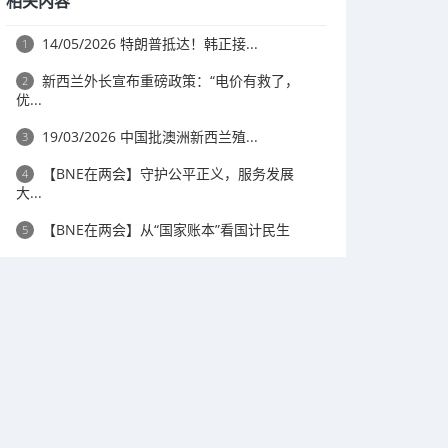
相关内容
14/05/2026 特朗普抵达！韩正接...
1
新西兰外长宣布重磅政策：“电价有救了，
2
优...
19/03/2026 中国批澳洲新西兰殖...
3
【BNE在两会】守护公平正义，服务发展
4
大...
【BNE在两会】从“国家账本”看国计民生
5