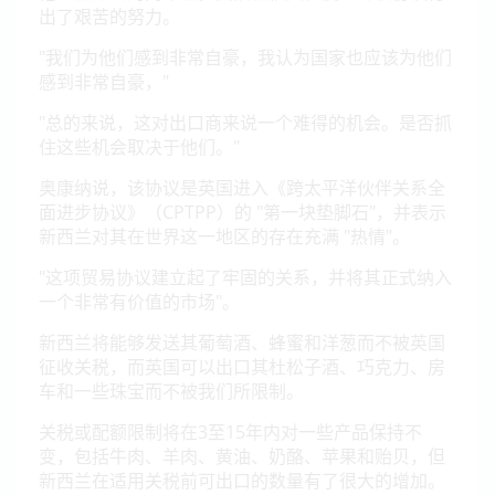
出了艰苦的努力。
"我们为他们感到非常自豪，我认为国家也应该为他们
感到非常自豪，"
"总的来说，这对出口商来说一个难得的机会。是否抓
住这些机会取决于他们。"
奥康纳说，该协议是英国进入《跨太平洋伙伴关系全
面进步协议》（CPTPP）的 "第一块垫脚石"，并表示
新西兰对其在世界这一地区的存在充满 "热情"。
"这项贸易协议建立起了牢固的关系，并将其正式纳入
一个非常有价值的市场"。
新西兰将能够发送其葡萄酒、蜂蜜和洋葱而不被英国
征收关税，而英国可以出口其杜松子酒、巧克力、房
车和一些珠宝而不被我们所限制。
关税或配额限制将在3至15年内对一些产品保持不
变，包括牛肉、羊肉、黄油、奶酪、苹果和贻贝，但
新西兰在适用关税前可出口的数量有了很大的增加。