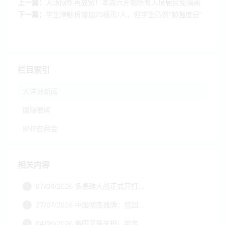
上一篇：
入境限制再放宽！本周六开始所有入境居民免隔离
下一篇：
学生津贴将增加25纽币/人，但学生仍然“勉强度日”
栏目索引
大洋洲新闻
国际要闻
BNE在两会
相关内容
07/08/2026 多晶硅大战正式开打...
1
27/07/2026 中国彻底摊牌：怼回...
2
04/06/2026 美国又祭关税！锁定...
3