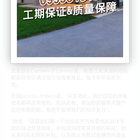
政府预计它将促进新西兰的GDP在7亿至10亿美元之
间。
贸易部长Damien O'Connor说，新西兰和英国的目标
都是在协议通过双方议会批准后，在今年年底前生
效。
总理Jacinda Ardern说，"从生效起，我们目前的所有
贸易都将是免税的，包括肉类、黄油和奶酪等关键产
品的免税配额，有助于加速我们的经济复苏"。
"她说："这是我们第一个包括关于气候变化的具体条
款的双边贸易协定，并包括消除有害环境的补贴，如
有害的化石燃料补贴，以及禁止导致过度捕捞的渔业