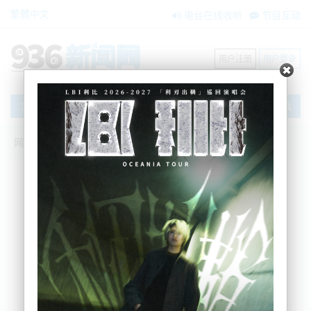
繁體中文
电台在线收听
节目互动
用户注册
用户登录
文章
网站首页
新闻资讯
国际要闻
加拿大警方开始逮捕反对新冠疫苗强制令
的抗议者
BNE
2022-02-19 11:52:32
渥太华警方星期五(2月18日)开始逮捕过去三个星期来
一直在抗议加拿大疫苗强制令和其它新冠疫情限制措
施的卡车司机。该行动于周五早上在渥太华市中心开
始，共逮捕了70人。作为行动的一部分，警方还拖走
了21辆汽车。