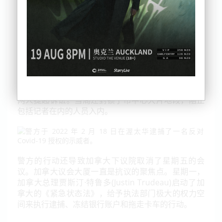
警方在星期四夜间开始了镇压行动，其中一些警察身
穿战术装备并携带自动武器，据报道他们在首都议会
山地段周围逮捕了抗议组织者塔玛拉·里奇(Tamara
Lich)和克里斯·巴伯(Chris Barber)。据悉，
警方将对
两人提起诉讼。
当局还封锁了市中心大片地段，阻止
包括记者在内的人员入内。
警方的行动还导致加拿大下议院取消了星期五的会
议。加拿大议会大厦一直是抗议的聚焦点。星期一，
加拿大总理贾斯汀·特鲁多(Justin Trudeau)启动了加
拿大的《紧急状态法》，给予执法部门极大的权力空
间来执行逮捕、冻结银行账户和拖走卡车的行动。