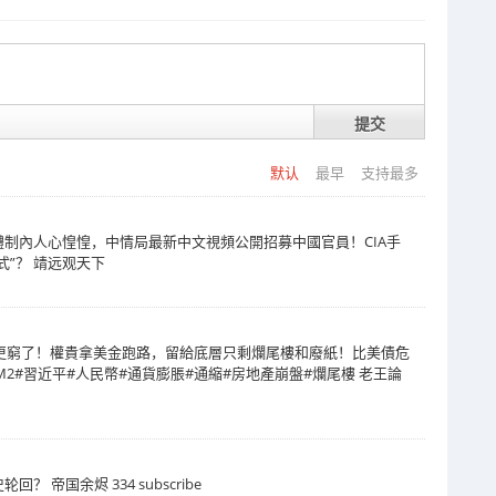
提交
默认
最早
支持最多
制內人心惶惶，中情局最新中文視頻公開招募中國官員！CIA手
”？ 靖远观天下
姓卻更窮了！權貴拿美金跑路，留給底層只剩爛尾樓和廢紙！比美債危
2#習近平#人民幣#通貨膨脹#通縮#房地產崩盤#爛尾樓 老王論
帝国余烬 334 subscribe