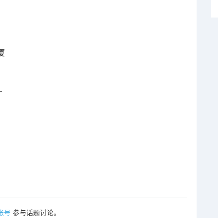
厦
才
账号
参与话题讨论。