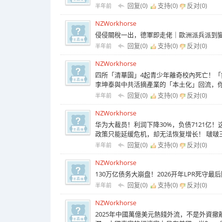
回复(0)
支持(
0
)
反对(
0
)
半年前
NZWorkhorse
侵侵關稅一出，德軍即走佬｜歐洲派兵派到變國際笑
回复(0)
支持(
0
)
反对(
0
)
半年前
NZWorkhorse
四所「清華園」4起青少年離奇校內死亡！「
李坤泰與中共活摘產業的「本土化」回流，你的孩子可
回复(0)
支持(
0
)
反对(
0
)
半年前
NZWorkhorse
华为大裁员！利润下降30%，负债7121
政策只能延缓危机，却无法恢复增长！ 啵啵王财经要闻 
回复(0)
支持(
0
)
反对(
0
)
半年前
NZWorkhorse
130万亿债务大崩盘！2026开年LPR死守最后
回复(0)
支持(
0
)
反对(
0
)
半年前
NZWorkhorse
2025年中國萬億美元熱錢外流，不是外資