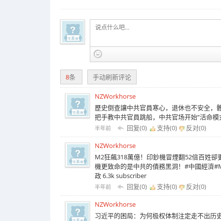
8
条
手动刷新评论
NZWorkhorse
歷史倒查讓中共官員寒心，退休也不安全，體
把手教中共官員跳船，中共官场开始“活命模式
回复(0)
支持(
0
)
反对(
0
)
半年前
NZWorkhorse
M2狂飆318萬億！印鈔機冒煙翻52倍百
機更致命的是中共的債務黑洞！#中國經濟#M
政 6.3k subscriber
回复(0)
支持(
0
)
反对(
0
)
半年前
NZWorkhorse
习近平的困局：为何极权体制注定走不出历史轮回？ 