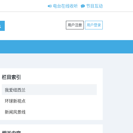
电台在线收听
节目互动
用户注册
用户登录
栏目索引
我爱纽西兰
环球新视点
新闻风景线