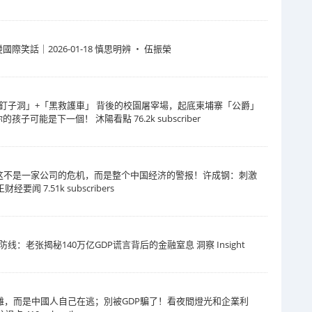
話｜2026-01-18 慎思明辨 ‧ 伍振榮
釘子洞」+「黑救護車」 背後的校園屠宰場，起底柬埔寨「公爵」
能是下一個！ 沐陽看點 76.2k subscriber
亿！这不是一家公司的危机，而是整个中国经济的警报！许成钢：刺激
7.51k subscribers
防线：老张揭秘140万亿GDP谎言背后的金融窒息 洞察 Insight
撤離，而是中國人自己在逃；別被GDP騙了！看夜間燈光和企業利