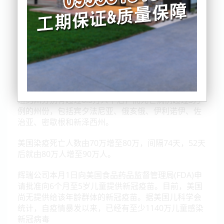
加州和得州分别有超过8万人染疫死亡，佛罗里达州和
纽约州分别有超过6.5万人不治，而死亡病例超过3万
例的州份，包括宾夕法尼亚、俄亥俄、伊利诺伊、佐
治亚、密歇根和新泽西州。
美国染疫死亡人数由70万增至80万，间隔74天，52天
后就由80万人增至90万人。
辉瑞公司本月1日向美国食品药品监督管理局(FDA)申
请批准向6个月至5岁儿童提供新冠疫苗。目前，美国
尚无提供给该年龄群体的新冠疫苗。据美国儿科学会
统计，自疫情暴发以来，已经有至少1140万儿童感染
新冠病毒