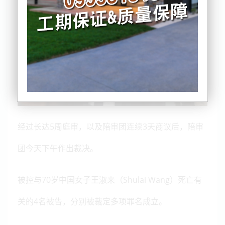
经过长达5周庭审，以及陪审团连续3天商议后，陪审
团今天下午作出裁决。
被控与70岁中国女子王淑来（Shulai Wang）死亡有
关的4名被告，分别被裁定多项罪名成立。