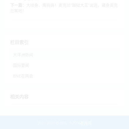
下一篇：
大纹身、鹰钩鼻！奥克兰“越狱大王”出逃，藏身奥克
兰某地！
栏目索引
大洋洲新闻
国际要闻
BNE在两会
相关内容
2021-2026 ©
BNE
-
NZ936新闻网