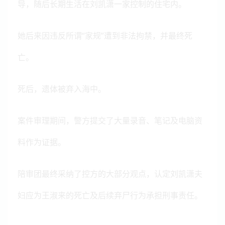
导，随后长期生活在刘凯潇一家控制的住宅内。
她后来因违反所谓“家规”遭到非法拘禁，并最终死
亡。
死后，遗体被弃入海中。
案件审理期间，警方提交了大量录音、笔记及电脑资
料作为证据。
陪审团最终采纳了控方的大部分观点，认定刘凯潇夫
妇应为王淑来的死亡及后续弃尸行为承担刑事责任。