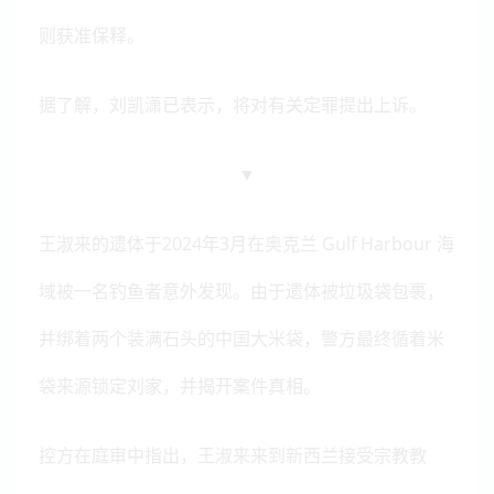
则获准保释。
据了解，刘凯潇已表示，将对有关定罪提出上诉。
▼
王淑来的遗体于2024年3月在奥克兰 Gulf Harbour 海
域被一名钓鱼者意外发现。由于遗体被垃圾袋包裹，
并绑着两个装满石头的中国大米袋，警方最终循着米
袋来源锁定刘家，并揭开案件真相。
控方在庭审中指出，王淑来来到新西兰接受宗教教