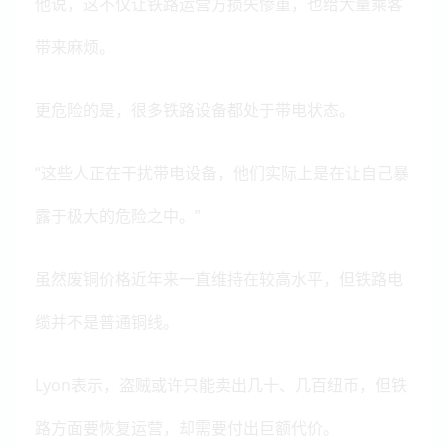
他说，这不仅让铁路运营方损失惨重，也给大量乘客
带来麻烦。
更危险的是，很多铁路设备都处于带电状态。
“这些人正在干扰带电设备，他们实际上是在让自己暴
露于极大的危险之中。”
虽然废铜价格近年来一直维持在较高水平，但铁路电
缆并不是普通铜线。
Lyon表示，盗贼或许只能卖出几十、几百纽币，但铁
路方面要恢复运营，却需要付出巨额代价。