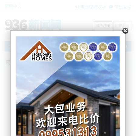
繁體中文
电台在线收听
节目互动
用户注册
用户登录
文章
网站首页
新闻资讯
大洋洲新闻
为了碎银几两，新西兰人开始干这事儿！
警方直呼“无下限”
BNE
2026-06-23 11:52:03
偷车、偷包、偷店铺，大家都听过。
但如今，新西兰竟然有人把手伸向了铁路！