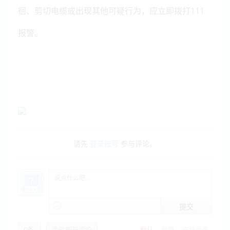
徊、剪切电缆或出现其他可疑行为，应立即拨打111
报警。
请先
登录账号
参与评论。
提交
0
条
手动刷新评论
默认
最早
支持最多