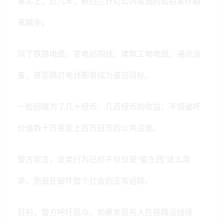
事实上，近几年，新西兰针对公共设施的盗窃案件越
来越多。
除了铁路电缆，变电站铜线、建筑工地电缆、通讯设
备，甚至路灯电线都曾成为盗窃目标。
一些窃贼为了几十纽币、几百纽币的收益，不惜破坏
价值数十万甚至上百万纽币的公共设施。
警方坦言，这类行为已经不仅仅是“偷东西”这么简
单，而是在破坏整个社会的正常运转。
目前，警方呼吁民众，如果发现有人在铁路沿线徘