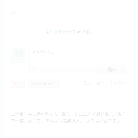
请先
登录账号
参与评论。
提交
0
条
手动刷新评论
默认
最早
支持最多
上一篇：
年交易600万笔！盘点：新西兰人网购都爱买点啥？
下一篇：
霜冻天，奥克兰气温接近0℃！冬季最冷的几天来
了.....