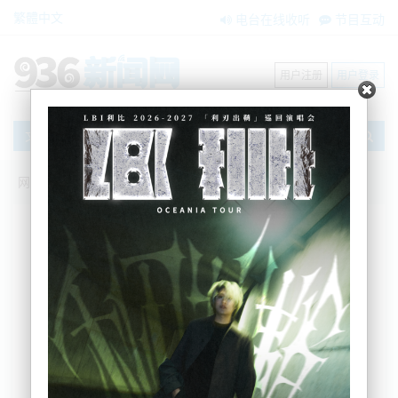
繁體中文
电台在线收听
节目互动
用户注册
用户登录
文章
网站首页
新闻资讯
大洋洲新闻
华人对号入座：新西兰十大最贵社区公
布，你家上榜没？
BNE
2026-06-11 17:45:26
新西兰房产数据平台Cotality今日发布了5月最贵街区
报告。