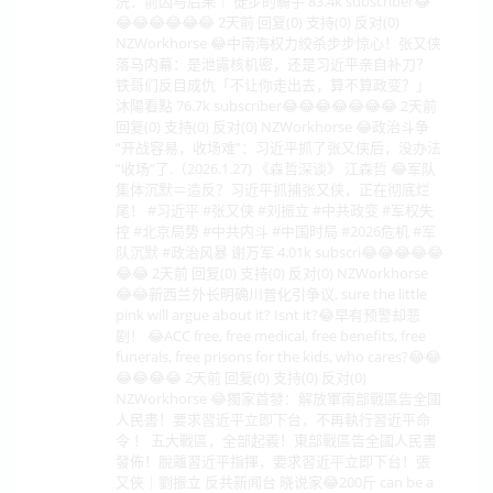
洗：前因与后果｜ 徒步的騎手 83.4k subscriber😂
😂😂😂😂😂😂 2天前 回复(0) 支持(0) 反对(0)
NZWorkhorse 😂中南海权力绞杀步步惊心！张又侠
落马内幕：是泄露核机密，还是习近平亲自补刀？
铁哥们反目成仇「不让你走出去，算不算政变？」
沐陽看點 76.7k subscriber😂😂😂😂😂😂😂 2天前
回复(0) 支持(0) 反对(0) NZWorkhorse 😂政治斗争
“开战容易，收场难”：习近平抓了张又侠后，没办法
“收场”了.（2026.1.27) 《森哲深谈》 江森哲 😂军队
集体沉默＝造反？习近平抓捕张又侠，正在彻底烂
尾！ #习近平 #张又侠 #刘振立 #中共政变 #军权失
控 #北京局势 #中共内斗 #中国时局 #2026危机 #军
队沉默 #政治风暴 谢万军 4.01k subscri😂😂😂😂😂
😂😂 2天前 回复(0) 支持(0) 反对(0) NZWorkhorse
😂😂新西兰外长明确川普化引争议, sure the little
pink will argue about it? Isnt it?😂早有预警却悲
剧！ 😂ACC free, free medical, free benefits, free
funerals, free prisons for the kids, who cares?😂😂
😂😂😂😂 2天前 回复(0) 支持(0) 反对(0)
NZWorkhorse 😂獨家首發：解放軍南部戰區告全國
人民書！要求習近平立即下台，不再執行習近平命
令 ！ 五大戰區，全部起義！東部戰區告全國人民書
發佈！脫離習近平指揮，要求習近平立即下台！張
又俠｜劉振立 反共新闻台 晓说家😂200斤 can be a