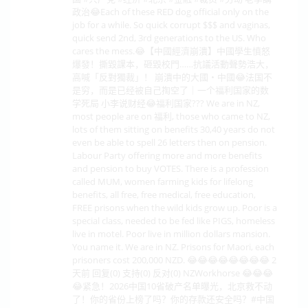
政治😂Each of these RED dog official only on the
job for a while. So quick corrupt $$$ and vaginas,
quick send 2nd, 3rd generations to the US. Who
cares the mess.😂【中國經濟崩潰】中國學生憤怒
爆發！撕毀課本，砸毀校門……抗議活動聲勢浩大，
高喊「反對獨裁」！ 崩潰中的大國・中國😂法国不
是穷，而是已经被自己掏空了｜一个福利国家的数
学死局 小李说财经😂福利国家??? We are in NZ,
most people are on 福利, those who came to NZ,
lots of them sitting on benefits 30,40 years do not
even be able to spell 26 letters then on pension.
Labour Party offering more and more benefits
and pension to buy VOTES. There is a profession
called MUM, women farming kids for lifelong
benefits, all free, free medical, free education,
FREE prisons when the wild kids grow up. Poor is a
special class, needed to be fed like PIGS, homeless
live in motel. Poor live in million dollars mansion.
You name it. We are in NZ. Prisons for Maori, each
prisoners cost 200,000 NZD. 😂😂😂😂😂😂😂😂 2
天前 回复(0) 支持(0) 反对(0) NZWorkhorse 😂😂😂
😂紧急！2026中国10省破产名单曝光，北京救不动
了！你的省份上榜了吗？你的存款还安全吗？#中国