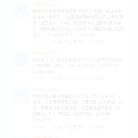
NZWorkhorse
特朗普不耐煩擬最後重擊 伊朗神棍備戰｜姚誠是中
共派海外特務嗎?｜中國議會遭北京國安盯上 亟欲策
反［談天說地 EP104］#特朗普 #納坦雅胡 #再炸伊
朗 #神棍政權 #濃縮鈾 #習近平 #中國議會 何良懋頻
道 Victor Channel 26.8k subscribers
回复(0)
支持(
0
)
反对(
0
)
2个月前
NZWorkhorse
北京有点慌：最近中国出现一件让北京当局“极为担
心”的事情.（2026.5.26)《森哲深谈》 江森哲 173k
subscribers
回复(0)
支持(
0
)
反对(
0
)
2个月前
NZWorkhorse
伊朗宣戰！擊落美軍死神無人機？美加油機連赴波
斯灣；內塔尼亞胡突送醫！以軍狂轟100多目標；震
撼：烏軍精準擊中俄導彈；中國萬億美元資金「末
日出逃」！｜#新聞第一線 新聞第一線 58.4k
subscribers
回复(0)
支持(
0
)
反对(
0
)
2个月前
NZWorkhorse