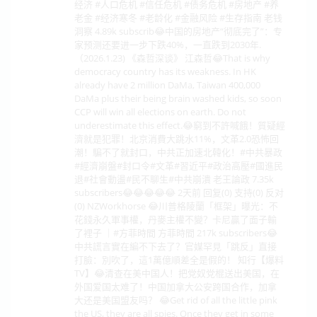
经济 #人口危机 #信任危机 #债务危机 #房地产 #养
老金 #经济寒冬 #老龄化 #金融风险 #生存指南 老钱
洞察 4.89k subscrib😂中国的房地产“彻底完了”：专
家预测还要进一步下跌40%，一直跌到2030年.
（2026.1.23) 《森哲深谈》 江森哲😂That is why
democracy country has its weakness. In HK
already have 2 million DaMa, Taiwan 400,000
DaMa plus their being brain washed kids, so soon
CCP will win all elections on earth. Do not
underestimate this effect.😂窮到不許喊餓！質疑經
濟就是犯罪！北京消費大跳水11%，文革2.0恐怖回
潮！騙不了就封口，中共正加速北韓化！#中共暴政
#經濟崩盤#封口令#文革#習近平#政治高壓#國進民
退#社會動盪#民不聊生#中共崩潰 老王論政 7.35k
subscribers😂😂😂😂😂 2天前 回复(0) 支持(0) 反对
(0) NZWorkhorse 😂川普格陵蘭「框架」曝光：不
花錢永久軍事權，丹麥主權不變？卡尼贏了面子輸
了裡子 ｜#方菲時間 方菲時間 217k subscribers😂
中共謊言實在編不下去了？官媒罕見「跳反」直接
打臉：別吹了，這1萬億順差全是假的！ 知行【爆料
TV】😂清查在美中国人！把党奴党棍送出美国，在
外国爱国太难了！中国加拿大公安跨国合作，加拿
大还是美国盟友吗？ 😂Get rid of all the little pink
the US, they are all spies. Once they get in some