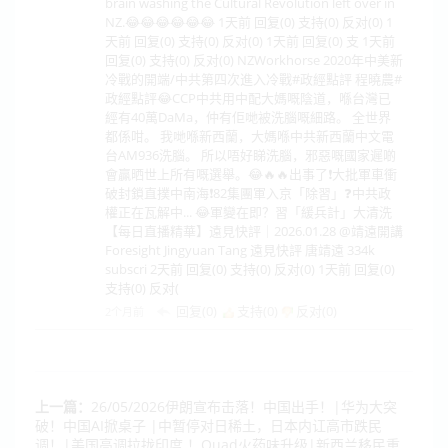
brain washing the Cultural Revolution left over in
NZ.😂😂😂😂😂😂 1天前 回复(0) 支持(0) 反对(0) 1
天前 回复(0) 支持(0) 反对(0) 1天前 回复(0) 支 1天前
回复(0) 支持(0) 反对(0) NZWorkhorse 2020年中美新
冷戰的開端/中共第四次進入冷戰#政經點評 程曉農#
政經點評😂CCP中共用中配大媽嘅陰道，喺台灣已
經有40萬DaMa，仲有佢哋被洗腦嘅細路。 全世界
都係咁。 我哋喺新西蘭，大媽喺中共新西蘭中文電
台AM936洗腦。 所以唔好睇洗腦，邪惡嘅國家遲啲
會贏晒世上所有嘅選舉。😂🔥🔥出事了❗大批軍車衝
破封鎖直撲中南海❗82集團軍入京「除習」❓中共政
權正在瓦解中... 😂軍變在即？習「緩兵計」大清洗
【每日直播精華】遠見快評｜2026.01.28 @靖遠開講
Foresight Jingyuan Tang 遠見快評 唐靖遠 334k
subscri 2天前 回复(0) 支持(0) 反对(0) 1天前 回复(0)
支持(0) 反对(
回复(0)
支持(
0
)
反对(
0
)
2个月前
上一篇：
26/05/2026伊朗宣布击落！中国出手！|华为大突
破！中国AI掀桌子 |中暂停对日稀土，日本内讧高市跌民
调！|美国高调拉拢印度 ！Quad火药味升级|新西兰移民重