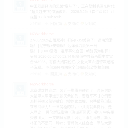
中国发展经济的思路“变味了”，正在复制毛泽东时代
“超英赶美”的惨痛教训.（2026.5.26)《森哲深谈》 江
森哲 173k subscrib
回复(0)
支持(
0
)
反对(
0
)
2个月前
NZWorkhorse
27/05/2026击落死神！打向F-35!美急了！逼海湾滑
跪！|辽宁舰+安徽舰！远洋战力废第一岛
链！|QUAD复活！准军事化合围| 朝鲜黄海射弹！|
吴蔓 2026-05-27 06:53:14 呢度係中共新西蘭中文電
台AM936，有個大媽同粉紅, 文化大革命遺留嘅老猴
子洗腦。 呢個邪惡嘅國家全部都歸咎於對抗美國。
回复(0)
支持(
0
)
反对(
0
)
2个月前
NZWorkhorse
北京爆炸性進展：習近平準備來硬的了！高速封路
大量軍人軍車進京被民衆拍到，習近平不甘心倒習
派抓捕張又俠導致自己被剝奪軍權，習準備靠部隊
來奪回權力！一旦開槍的話，中共將就此倒台、走
入歷史！ 劳伦斯玩推特（海派新闻秀）😂58 中央军
委被团灭：一支脑瘫军队｜习近平跟毛泽东、斯大
林犯的不是同一种病：冒牌伟人综合症｜军队大清