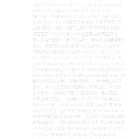
important position, that evil nation will incentive
them with vaginas or $$$, or threaten their
families in that evil land. They will all kneel down
to spy hack the US.😂大飛機“脆皮”真相與官場“養
成系”圍獵：中國式“面子工程”的里子到底有多虛？
瓜田理下 67 subscribers😂美國退咗66個國際機
構，拉咗59國起「和平理事會」 粵精彩 😂國際關係
格局：美歐關係惡化/臺美深化經貿關係/多極世界？
#政經點評 程曉農#政經點評 😂That is the reason
the WEST need to get rid of all the CCP little pink,
even though they have citizenship. We are in NZ, a
CCP DaMa using CCP NZ Chinese Radio AM936 to
brain washing the Cultural Revolution left over. 😂
金窮計劃直指中俄，要吞格陵蘭，川普大開口嚇壞
歐洲！冰封之島突變全球熱點，身價倍增；全球版
圖大重置，北極戰爭開打？歐洲空心，北約開裂，
川普耍橫有理由； #精英論壇 1/22/2026 精英論壇
58k subscriber😂😂😂😂😂 4天前 回复(0) 支持(0)
反对(0) 2天前 回复(0) 支持(0) 反对(0) NZWorkhorse
😂😂中國最先進科技的真相，在2025-2026的兩場戰
爭中被揭開！【文昭思緒飛揚511期】 文昭思緒飛揚
- Wen Zhao Studio😂That was a celebration in the
CCP NZ Chinese Radio AM936. The DaMa was