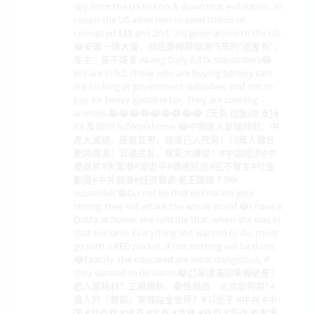
spy from the US to knock down that evil nation. In
return the US allow him to send trillion of
corrupted $$$ and 2nd, 3rd generations to the US.
😂安徽一场大雪，彻底撕掉新能源汽车的“遮羞布”，
车主：苦不堪言 Akang Daily 6.37k subscribers😂
We are in NZ, those who are buying battery cars
are looking at government subsidies, and not to
pay for heavy gasoline tax. They are cunning
animals.😂😂😂😂😂😂😂😂😂 2天前 回复(0) 支持
(0) 反对(0) NZWorkhorse 😂中國進入至暗時刻：中
產大滅絕，底層互害，經濟已入死局！10萬人搶合
肥跑滴滴！官逼民反，戾氣大爆發！#中国经济#中
產返貧#失業潮#習近平#國進民退#民不聊生#社會
動盪#中共崩潰#经济衰退 老王論政 7.58k
subscriber😂Do not let that evil nation gets
strong, they will attack the whole world.😂I have a
DaMa at home, she told me that, when she was in
that evil land. Everything she wanted to do, must
go with a RED pocket, if not nothing will be done.
😂Exactly, the educated are most dangerous, if
they wanted to do harm.😂訂單爆滿卻準備破產？
把人當耗材？工資腰斬、軟性裁員：北京如何用14
億人的「貧窮」來補貼全世界？#习近平 #中共 #中
国 #共产党 #经济 #北京 #金融 #裁员 #劳动 老李講