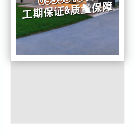
服务要缩水
海港浮尸案庭审爆猛料！遗体被层层密封藏于海中
奥克兰顶级私校爆丑闻！宿管对女学生越界
超百万政治捐款曝光！新西兰快速审批项目引争议
双标？议员领高额住房津贴，普通人补贴门槛飙升