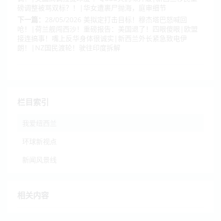
磅调整被骂双标？！|华女遭裹尸抛海，庭审细节
下一篇：
28/05/2026 美拟定打击目标！穆杰塔巴怒喊回
呛！|荷兰舰闯西沙！重磅报告：美国退了！四眼傻眼|欧盟
接连搞事！嘴上反华身体很诚实|新西兰外长紧急致电伊
朗！|NZ国民渡轮！驶往印度拆解
栏目索引
我爱纽西兰
环球新视点
新闻风景线
相关内容