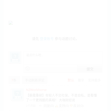
请先
登录账号
参与话题讨论。
提交
7
条
手动刷新评论
默认
最早
支持最多
NZWorkhorse
【蔡霞重磅】年轻人不交社保，不是自私，是看懂
了一个更残酷的真相！ 大咖财经说
回复(0)
支持(
0
)
反对(
0
)
2个月前