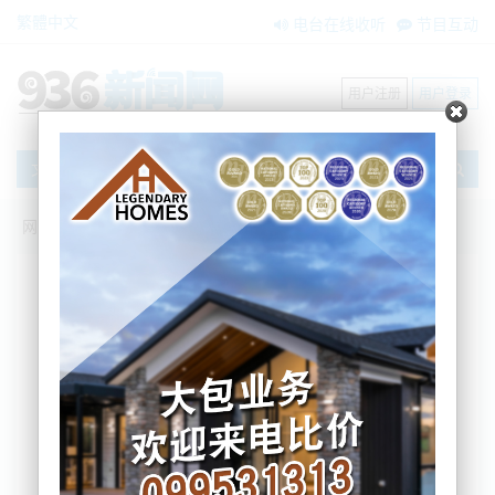
繁體中文
电台在线收听
节目互动
用户注册
用户登录
文章
网站首页
节目互动
我爱纽西兰
27/05/2026击落死神！打向F-35!美急了！
逼海湾滑跪！|辽宁舰+安徽舰！远洋战力
废第一岛链！|QUAD复活！准军事化合
围| 朝鲜黄海射弹！|NZ政府仅21亿可花？
争议法案频闯关！|奥克兰顶级私校爆丑闻
吴蔓
2026-05-27 06:53:14
21
新西兰财算案！多项争议法案闯关！政府仅
亿可花，公共