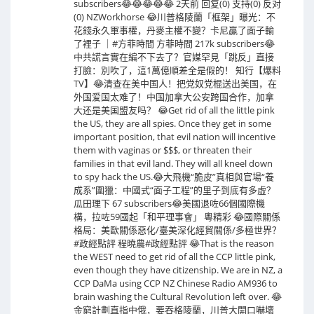
subscribers😂😂😂😂😂 2天前 回复(0) 支持(0) 反对
(0) NZWorkhorse 😂川普格陵蘭「框架」曝光：不
花錢永久軍事權，丹麥主權不變？卡尼贏了面子輸
了裡子 ｜#方菲時間 方菲時間 217k subscribers😂
中共謊言實在編不下去了？官媒罕見「跳反」直接
打臉：別吹了，這1萬億順差全是假的！ 知行【爆料
TV】😂清查在美中国人！把党奴党棍送出美国，在
外国爱国太难了！中国加拿大公安跨国合作，加拿
大还是美国盟友吗？ 😂Get rid of all the little pink
the US, they are all spies. Once they get in some
important position, that evil nation will incentive
them with vaginas or $$$, or threaten their
families in that evil land. They will all kneel down
to spy hack the US.😂大飛機“脆皮”真相與官場“養
成系”圍獵：中國式“面子工程”的里子到底有多虛？
瓜田理下 67 subscribers😂美國退咗66個國際機
構，拉咗59國起「和平理事會」 粵精彩 😂國際關係
格局：美歐關係惡化/臺美深化經貿關係/多極世界？
#政經點評 程曉農#政經點評 😂That is the reason
the WEST need to get rid of all the CCP little pink,
even though they have citizenship. We are in NZ, a
CCP DaMa using CCP NZ Chinese Radio AM936 to
brain washing the Cultural Revolution left over. 😂
金窮計劃直指中俄，要吞格陵蘭，川普大開口嚇壞