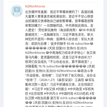
NZWorkhorse
北京爆炸性進展：習近平準備來硬的了！高速封路
大量軍人軍車進京被民衆拍到，習近平不甘心倒習
派抓捕張又俠導致自己被剝奪軍權，習準備靠部隊
來奪回權力！一旦開槍的話，中共將就此倒台、走
入歷史！ 劳伦斯玩推特（海派新闻秀）😂58 中央军
委被团灭：一支脑瘫军队｜习近平跟毛泽东、斯大
林犯的不是同一种病：冒牌伟人综合症｜军队大清
洗：前因与后果｜ 徒步的騎手 83.4k subscriber😂
😂😂😂😂😂😂 2天前 回复(0) 支持(0) 反对(0)
NZWorkhorse 😂中南海权力绞杀步步惊心！张又侠
落马内幕：是泄露核机密，还是习近平亲自补刀？
铁哥们反目成仇「不让你走出去，算不算政变？」
沐陽看點 76.7k subscriber😂😂😂😂😂😂😂 2天前
回复(0) 支持(0) 反对(0) NZWorkhorse 😂政治斗争
“开战容易，收场难”：习近平抓了张又侠后，没办法
“收场”了.（2026.1.27) 《森哲深谈》 江森哲 😂军队
集体沉默＝造反？习近平抓捕张又侠，正在彻底烂
尾！ #习近平 #张又侠 #刘振立 #中共政变 #军权失
控 #北京局势 #中共内斗 #中国时局 #2026危机 #军
队沉默 #政治风暴 谢万军 4.01k subscri😂😂😂😂😂
😂😂 2天前 回复(0) 支持(0) 反对(0) NZWorkhorse
😂😂新西兰外长明确川普化引争议, sure the little