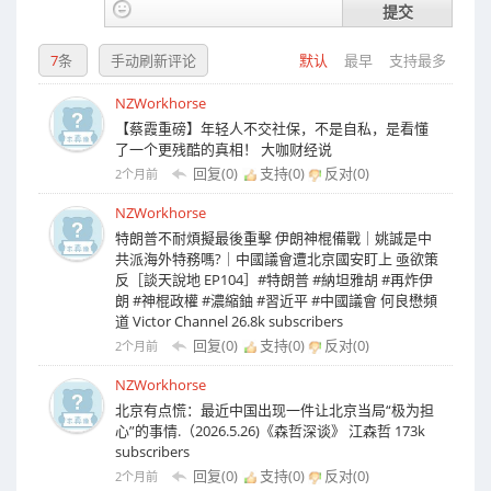
提交
7
条
手动刷新评论
默认
最早
支持最多
NZWorkhorse
【蔡霞重磅】年轻人不交社保，不是自私，是看懂
了一个更残酷的真相！ 大咖财经说
回复(0)
支持(
0
)
反对(
0
)
2个月前
NZWorkhorse
特朗普不耐煩擬最後重擊 伊朗神棍備戰｜姚誠是中
共派海外特務嗎?｜中國議會遭北京國安盯上 亟欲策
反［談天說地 EP104］#特朗普 #納坦雅胡 #再炸伊
朗 #神棍政權 #濃縮鈾 #習近平 #中國議會 何良懋頻
道 Victor Channel 26.8k subscribers
回复(0)
支持(
0
)
反对(
0
)
2个月前
NZWorkhorse
北京有点慌：最近中国出现一件让北京当局“极为担
心”的事情.（2026.5.26)《森哲深谈》 江森哲 173k
subscribers
回复(0)
支持(
0
)
反对(
0
)
2个月前