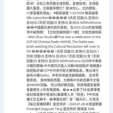
歐洲！冰封之島突變全球熱點，身價倍增；全球版
圖大重置，北極戰爭開打？歐洲空心，北約開裂，
川普耍橫有理由； #精英論壇 1/22/2026 精英論壇
58k subscriber😂😂😂😂😂 4天前 回复(0) 支持(0)
反对(0) 2天前 回复(0) 支持(0) 反对(0) NZWorkhorse
😂😂中國最先進科技的真相，在2025-2026的兩場戰
爭中被揭開！【文昭思緒飛揚511期】 文昭思緒飛揚
- Wen Zhao Studio😂That was a celebration in the
CCP NZ Chinese Radio AM936. The DaMa was
brain washing the Cultural Revolution left over in
NZ.😂😂😂😂😂😂 1天前 回复(0) 支持(0) 反对(0) 1
天前 回复(0) 支持(0) 反对(0) 1天前 回复(0) 支 1天前
回复(0) 支持(0) 反对(0) NZWorkhorse 2020年中美新
冷戰的開端/中共第四次進入冷戰#政經點評 程曉農#
政經點評😂CCP中共用中配大媽嘅陰道，喺台灣已
經有40萬DaMa，仲有佢哋被洗腦嘅細路。 全世界
都係咁。 我哋喺新西蘭，大媽喺中共新西蘭中文電
台AM936洗腦。 所以唔好睇洗腦，邪惡嘅國家遲啲
會贏晒世上所有嘅選舉。😂🔥🔥出事了❗大批軍車衝
破封鎖直撲中南海❗82集團軍入京「除習」❓中共政
權正在瓦解中... 😂軍變在即？習「緩兵計」大清洗
【每日直播精華】遠見快評｜2026.01.28 @靖遠開講
Foresight Jingyuan Tang 遠見快評 唐靖遠 334k