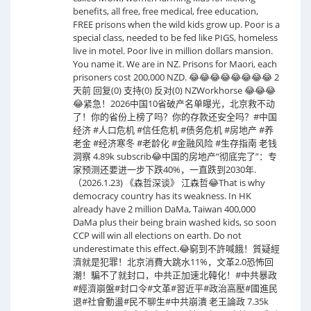
benefits, all free, free medical, free education,
FREE prisons when the wild kids grow up. Poor is a
special class, needed to be fed like PIGS, homeless
live in motel. Poor live in million dollars mansion.
You name it. We are in NZ. Prisons for Maori, each
prisoners cost 200,000 NZD. 😂😂😂😂😂😂😂😂 2
天前 回复(0) 支持(0) 反对(0) NZWorkhorse 😂😂😂
😂紧急！2026中国10省破产名单曝光，北京救不动
了！你的省份上榜了吗？你的存款还安全吗？#中国
经济 #人口危机 #信任危机 #债务危机 #房地产 #养
老金 #经济寒冬 #老龄化 #金融风险 #生存指南 老钱
洞察 4.89k subscrib😂中国的房地产“彻底完了”：专
家预测还要进一步下跌40%，一直跌到2030年.
（2026.1.23) 《森哲深谈》 江森哲😂That is why
democracy country has its weakness. In HK
already have 2 million DaMa, Taiwan 400,000
DaMa plus their being brain washed kids, so soon
CCP will win all elections on earth. Do not
underestimate this effect.😂窮到不許喊餓！質疑經
濟就是犯罪！北京消費大跳水11%，文革2.0恐怖回
潮！騙不了就封口，中共正加速北韓化！#中共暴政
#經濟崩盤#封口令#文革#習近平#政治高壓#國進民
退#社會動盪#民不聊生#中共崩潰 老王論政 7.35k