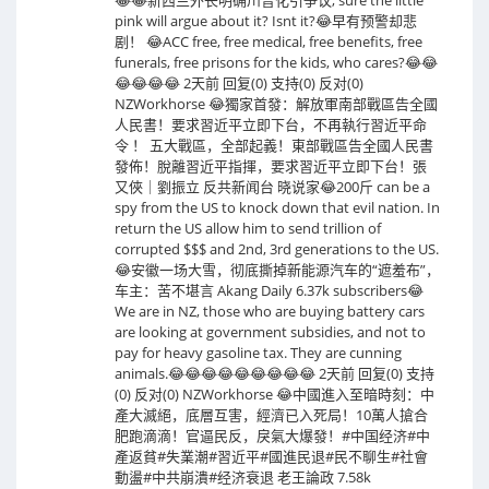
pink will argue about it? Isnt it?😂早有预警却悲
剧！ 😂ACC free, free medical, free benefits, free
funerals, free prisons for the kids, who cares?😂😂
😂😂😂😂 2天前 回复(0) 支持(0) 反对(0)
NZWorkhorse 😂獨家首發：解放軍南部戰區告全國
人民書！要求習近平立即下台，不再執行習近平命
令 ！ 五大戰區，全部起義！東部戰區告全國人民書
發佈！脫離習近平指揮，要求習近平立即下台！張
又俠｜劉振立 反共新闻台 晓说家😂200斤 can be a
spy from the US to knock down that evil nation. In
return the US allow him to send trillion of
corrupted $$$ and 2nd, 3rd generations to the US.
😂安徽一场大雪，彻底撕掉新能源汽车的“遮羞布”，
车主：苦不堪言 Akang Daily 6.37k subscribers😂
We are in NZ, those who are buying battery cars
are looking at government subsidies, and not to
pay for heavy gasoline tax. They are cunning
animals.😂😂😂😂😂😂😂😂😂 2天前 回复(0) 支持
(0) 反对(0) NZWorkhorse 😂中國進入至暗時刻：中
產大滅絕，底層互害，經濟已入死局！10萬人搶合
肥跑滴滴！官逼民反，戾氣大爆發！#中国经济#中
產返貧#失業潮#習近平#國進民退#民不聊生#社會
動盪#中共崩潰#经济衰退 老王論政 7.58k