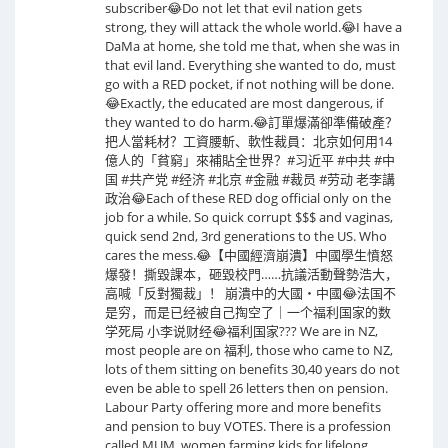
subscriber😂Do not let that evil nation gets
strong, they will attack the whole world.😂I have a
DaMa at home, she told me that, when she was in
that evil land. Everything she wanted to do, must
go with a RED pocket, if not nothing will be done.
😂Exactly, the educated are most dangerous, if
they wanted to do harm.😂訂單爆滿卻準備破產？
把人當耗材？工資腰斬、軟性裁員：北京如何用14
億人的「貧窮」來補貼全世界？#习近平 #中共 #中
国 #共产党 #经济 #北京 #金融 #裁员 #劳动 老李講
政治😂Each of these RED dog official only on the
job for a while. So quick corrupt $$$ and vaginas,
quick send 2nd, 3rd generations to the US. Who
cares the mess.😂【中國經濟崩潰】中國學生憤怒
爆發！撕毀課本，砸毀校門……抗議活動聲勢浩大，
高喊「反對獨裁」！ 崩潰中的大國・中國😂法国不
是穷，而是已经被自己掏空了｜一个福利国家的数
学死局 小李说财经😂福利国家??? We are in NZ,
most people are on 福利, those who came to NZ,
lots of them sitting on benefits 30,40 years do not
even be able to spell 26 letters then on pension.
Labour Party offering more and more benefits
and pension to buy VOTES. There is a profession
called MUM, women farming kids for lifelong