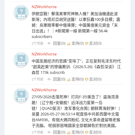
NZWorkhorse
伊朗宣戰！擊落美軍死神無人機？美加油機連赴波
斯灣；內塔尼亞胡突送醫！以軍狂轟100多目標；震
撼：烏軍精準擊中俄導彈；中國萬億美元資金「末
日出逃」！｜#新聞第一線 新聞第一線 58.4k
subscribers
回复(0)
支持(
0
)
反对(
0
)
2个月前
NZWorkhorse
中国发展经济的思路“变味了”，正在复制毛泽东时代
“超英赶美”的惨痛教训.（2026.5.26)《森哲深谈》 江
森哲 173k subscrib
回复(0)
支持(
0
)
反对(
0
)
2个月前
NZWorkhorse
27/05/2026击落死神！打向F-35!美急了！逼海湾滑
跪！|辽宁舰+安徽舰！远洋战力废第一岛
链！|QUAD复活！准军事化合围| 朝鲜黄海射弹！|
吴蔓 2026-05-27 06:53:14 呢度係中共新西蘭中文電
台AM936，有個大媽同粉紅, 文化大革命遺留嘅老猴
子洗腦。 呢個邪惡嘅國家全部都歸咎於對抗美國。
回复(0)
支持(
0
)
反对(
0
)
2个月前