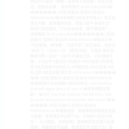
林犯的不是同一种病：冒牌伟人综合症｜军队大清
洗：前因与后果｜ 徒步的騎手 83.4k subscriber😂
😂😂😂😂😂😂 2天前 回复(0) 支持(0) 反对(0)
NZWorkhorse 😂中南海权力绞杀步步惊心！张又侠
落马内幕：是泄露核机密，还是习近平亲自补刀？
铁哥们反目成仇「不让你走出去，算不算政变？」
沐陽看點 76.7k subscriber😂😂😂😂😂😂😂 2天前
回复(0) 支持(0) 反对(0) NZWorkhorse 😂政治斗争
“开战容易，收场难”：习近平抓了张又侠后，没办法
“收场”了.（2026.1.27) 《森哲深谈》 江森哲 😂军队
集体沉默＝造反？习近平抓捕张又侠，正在彻底烂
尾！ #习近平 #张又侠 #刘振立 #中共政变 #军权失
控 #北京局势 #中共内斗 #中国时局 #2026危机 #军
队沉默 #政治风暴 谢万军 4.01k subscri😂😂😂😂😂
😂😂 2天前 回复(0) 支持(0) 反对(0) NZWorkhorse
😂😂新西兰外长明确川普化引争议, sure the little
pink will argue about it? Isnt it?😂早有预警却悲
剧！ 😂ACC free, free medical, free benefits, free
funerals, free prisons for the kids, who cares?😂😂
😂😂😂😂 2天前 回复(0) 支持(0) 反对(0)
NZWorkhorse 😂獨家首發：解放軍南部戰區告全國
人民書！要求習近平立即下台，不再執行習近平命
令 ！ 五大戰區，全部起義！東部戰區告全國人民書
發佈！脫離習近平指揮，要求習近平立即下台！張