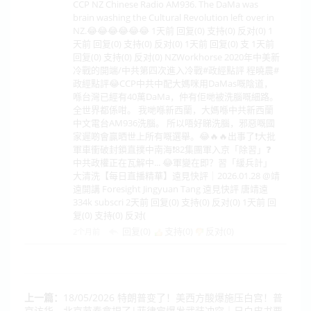
CCP NZ Chinese Radio AM936. The DaMa was
brain washing the Cultural Revolution left over in
NZ.😂😂😂😂😂😂 1天前 回复(0) 支持(0) 反对(0) 1
天前 回复(0) 支持(0) 反对(0) 1天前 回复(0) 支 1天前
回复(0) 支持(0) 反对(0) NZWorkhorse 2020年中美新
冷戰的開端/中共第四次進入冷戰#政經點評 程曉農#
政經點評😂CCP中共中配大媽咪用DaMas嘅陰道，
喺台灣已經有40萬DaMa，仲有佢哋被洗腦嘅細路。
全世界都係咁。 我哋喺新西蘭，大媽喺中共新西蘭
中文電台AM936洗腦。 所以唔好睇洗腦，邪惡嘅國
家遲啲會贏晒世上所有嘅選舉。😂🔥🔥出事了❗大批
軍車衝破封鎖直撲中南海❗82集團軍入京「除習」❓
中共政權正在瓦解中... 😂軍變在即？習「緩兵計」
大清洗【每日直播精華】遠見快評｜2026.01.28 @靖
遠開講 Foresight Jingyuan Tang 遠見快評 唐靖遠
334k subscri 2天前 回复(0) 支持(0) 反对(0) 1天前 回
复(0) 支持(0) 反对(
回复(0)
支持(
0
)
反对(
0
)
2个月前
上一篇：
18/05/2026 特朗普变了！美西方酸爆施压白宫！普
京访华，北京节奏拿捏了|菲律宾爆发武装冲突｜日白皮书要