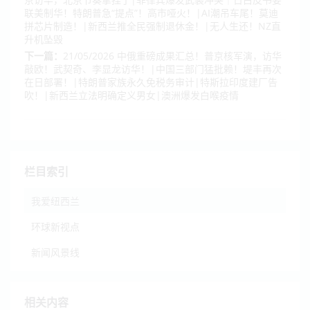
联美制华！特朗普急“提点”！高市哑火！|AI潮吊车尾！莫迪
拼芯片制造！|新西兰推全民强制退休金！|无人生还！NZ直
升机坠毁
下一篇：
21/05/2026 中俄重磅成果汇总！普京核军演，访华
敲欧！武契奇、李显龙访华！|中国三部门猛批赖！堤丰再次
在日部署！|特朗普家族永久免税务审计|特斯拉印度建厂告
吹！|新西兰立法明确定义男女|澳洲爆发白喉疫情
栏目索引
我爱纽西兰
环球新视点
新闻风景线
相关内容