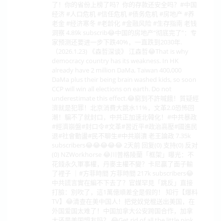
了！你的省份上榜了吗？你的存款还安全吗？#中国
经济 #人口危机 #信任危机 #债务危机 #房地产 #养
老金 #经济寒冬 #老龄化 #金融风险 #生存指南 老钱
洞察 4.89k subscrib😂中国的房地产“彻底完了”：专
家预测还要进一步下跌40%，一直跌到2030年.
（2026.1.23) 《森哲深谈》 江森哲😂That is why
democracy country has its weakness. In HK
already have 2 million DaMa, Taiwan 400,000
DaMa plus their being brain washed kids, so soon
CCP will win all elections on earth. Do not
underestimate this effect.😂窮到不許喊餓！質疑經
濟就是犯罪！北京消費大跳水11%，文革2.0恐怖回
潮！騙不了就封口，中共正加速北韓化！#中共暴政
#經濟崩盤#封口令#文革#習近平#政治高壓#國進民
退#社會動盪#民不聊生#中共崩潰 老王論政 7.35k
subscribers😂😂😂😂😂 2天前 回复(0) 支持(0) 反对
(0) NZWorkhorse 😂川普格陵蘭「框架」曝光：不
花錢永久軍事權，丹麥主權不變？卡尼贏了面子輸
了裡子 ｜#方菲時間 方菲時間 217k subscribers😂
中共謊言實在編不下去了？官媒罕見「跳反」直接
打臉：別吹了，這1萬億順差全是假的！ 知行【爆料
TV】😂清查在美中国人！把党奴党棍送出美国，在
外国爱国太难了！中国加拿大公安跨国合作，加拿
大还是美国盟友吗？ 😂Get rid of all the little pink,