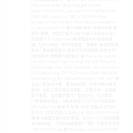
they are all spies. Once they get in some
important position, that evil nation will incentive
them with vaginas or $$$, or threaten their
families in that evil land. They will all kneel down
to spy hawk the US.😂大飛機“脆皮”真相與官場“養
成系”圍獵：中國式“面子工程”的里子到底有多虛？
瓜田理下 67 subscribers😂美國退咗66個國際機
構，拉咗59國起「和平理事會」 粵精彩 😂國際關係
格局：美歐關係惡化/臺美深化經貿關係/多極世界？
#政經點評 程曉農#政經點評 😂That is the reason
the WEST need to get rid of all the CCP little pink,
even though they have citizenship. We are in NZ, a
CCP DaMa using CCP NZ Chinese Radio AM936 to
brain washing the Cultural Revolution left over. 😂
金窮計劃直指中俄，要吞格陵蘭，川普大開口嚇壞
歐洲！冰封之島突變全球熱點，身價倍增；全球版
圖大重置，北極戰爭開打？歐洲空心，北約開裂，
川普耍橫有理由； #精英論壇 1/22/2026 精英論壇
58k subscriber😂😂😂😂😂 4天前 回复(0) 支持(0)
反对(0) 2天前 回复(0) 支持(0) 反对(0) NZWorkhorse
😂😂中國最先進科技的真相，在2025-2026的兩場戰
爭中被揭開！【文昭思緒飛揚511期】 文昭思緒飛揚
- Wen Zhao Studio😂That was a celebration in the