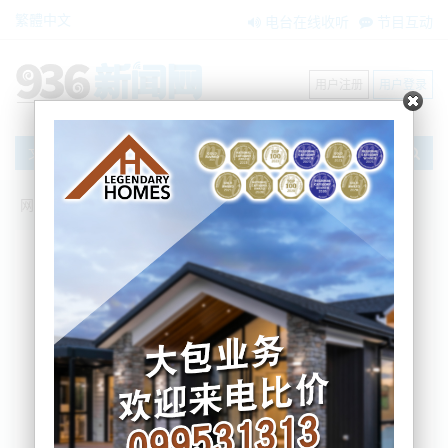
繁體中文
电台在线收听
节目互动
用户注册
用户登录
文章
网站首页
节目互动
我爱纽西兰
19/05/2026 特朗普美了！列事实清单！中
美国防、经济步入稳定区|死神再落！美对
伊制裁突然松绑|古巴要打到佛罗里达！|
抛售日本！又开始！|新西兰二维码诈骗爆
发|NZ汽油储备大降，逼近预警线！
吴蔓
2026-05-19 06:49:36
10
1
新西兰二维码诈骗爆发，
案
起中招