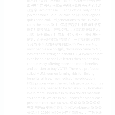
億人的「貧窮」來補貼全世界？#习近平 #中共 #中
国 #共产党 #经济 #北京 #金融 #裁员 #劳动 老李講
政治😂Each of these RED dog official only on the
job for a while. So quick corrupt $$$ and vaginas,
quick send 2nd, 3rd generations to the US. Who
cares the mess.😂【中國經濟崩潰】中國學生憤怒
爆發！撕毀課本，砸毀校門……抗議活動聲勢浩大，
高喊「反對獨裁」！ 崩潰中的大國・中國😂法国不
是穷，而是已经被自己掏空了｜一个福利国家的数
学死局 小李说财经😂福利国家??? We are in NZ,
most people are on 福利, those who came to NZ,
lots of them sitting on benefits 30,40 years do not
even be able to spell 26 letters then on pension.
Labour Party offering more and more benefits
and pension to buy VOTES. There is a profession
called MUM, women farming kids for lifelong
benefits, all free, free medical, free education,
FREE prisons when the wild kids grow up. Poor is a
special class, needed to be fed like PIGS, homeless
live in motel. Poor live in million dollars mansion.
You name it. We are in NZ. Prisons for Maori, each
prisoners cost 200,000 NZD. 😂😂😂😂😂😂😂😂 2
天前 回复(0) 支持(0) 反对(0) NZWorkhorse 😂😂😂
😂紧急！2026中国10省破产名单曝光，北京救不动