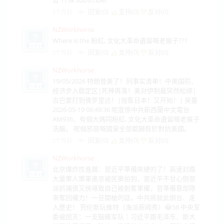
哲 173k subscriber
回复(0)
支持(
0
)
反对(
0
)
2个月前
NZWorkhorse
Where is the 粉紅, 文化大革命遺留嘅老猴子???
回复(0)
支持(
0
)
反对(
0
)
2个月前
NZWorkhorse
19/05/2026 特朗普美了！列事实清单！中美国防、
经济步入稳定区|死神再落！美对伊制裁突然松绑|
古巴要打到佛罗里达！|抛售日本！又开始！| 吴蔓
2026-05-19 06:49:36 呢度係中共新西蘭中文電台
AM936，有個大媽同粉紅, 文化大革命遺留嘅老猴子
洗腦。 呢個邪惡嘅國家全部都歸咎於對抗美國。
回复(0)
支持(
0
)
反对(
0
)
2个月前
NZWorkhorse
北京爆炸性進展：習近平準備來硬的了！高速封路
大量軍人軍車進京被民衆拍到，習近平不甘心倒習
派抓捕張又俠導致自己被剝奪軍權，習準備靠部隊
來奪回權力！一旦開槍的話，中共將就此倒台、走
入歷史！ 劳伦斯玩推特（海派新闻秀）😂58 中央军
委被团灭：一支脑瘫军队｜习近平跟毛泽东、斯大