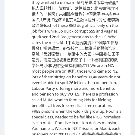
they wanted to do harm.😂訂單爆滿卻準備破產？
把人當耗材？工資腰斬、軟性裁員：北京如何用14
億人的「貧窮」來補貼全世界？#习近平 #中共 #中
国 #共产党 #经济 #北京 #金融 #裁员 #劳动 老李講
政治😂Each of these RED dog official only on the
job for a while. So quick corrupt $$$ and vaginas,
quick send 2nd, 3rd generations to the US. Who
cares the mess.😂【中國經濟崩潰】中國學生憤怒
爆發！撕毀課本，砸毀校門……抗議活動聲勢浩大，
高喊「反對獨裁」！ 崩潰中的大國・中國😂法国不
是穷，而是已经被自己掏空了｜一个福利国家的数
学死局 小李说财经😂福利国家??? We are in NZ,
most people are on 福利, those who came to NZ,
lots of them sitting on benefits 30,40 years do not
even be able to spell 26 letters then on pension.
Labour Party offering more and more benefits
and pension to buy VOTES. There is a profession
called MUM, women farming kids for lifelong
benefits, all free, free medical, free education,
FREE prisons when the wild kids grow up. Poor is a
special class, needed to be fed like PIGS, homeless
live in motel. Poor live in million dollars mansion.
You name it. We are in NZ. Prisons for Maori, each
prisoners cost 200,000 NZD. 😂😂😂😂😂😂😂😂 2