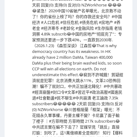
天前 回复(0) 支持(0) 反对(0) NZWorkhorse 😂😂😂
😂紧急！2026中国10省破产名单曝光，北京救不动
了！你的省份上榜了吗？你的存款还安全吗？#中国
经济 #人口危机 #信任危机 #债务危机 #房地产 #养
老金 #经济寒冬 #老龄化 #金融风险 #生存指南 老钱
洞察 4.89k subscrib😂中国的房地产“彻底完了”：专
家预测还要进一步下跌40%，一直跌到2030年.
（2026.1.23) 《森哲深谈》 江森哲😂That is why
democracy country has its weakness. In HK
already have 2 million DaMa, Taiwan 400,000
DaMa plus their being brain washed kids, so soon
CCP will win all elections on earth. Do not
underestimate this effect.😂窮到不許喊餓！質疑經
濟就是犯罪！北京消費大跳水11%，文革2.0恐怖回
潮！騙不了就封口，中共正加速北韓化！#中共暴政
#經濟崩盤#封口令#文革#習近平#政治高壓#國進民
退#社會動盪#民不聊生#中共崩潰 老王論政 7.35k
subscribers😂😂😂😂😂 2天前 回复(0) 支持(0) 反对
(0) NZWorkhorse 😂川普格陵蘭「框架」曝光：不
花錢永久軍事權，丹麥主權不變？卡尼贏了面子輸
了裡子 ｜#方菲時間 方菲時間 217k subscribers😂
中共謊言實在編不下去了？官媒罕見「跳反」直接
打臉：別吹了，這1萬億順差全是假的！ 知行【爆料