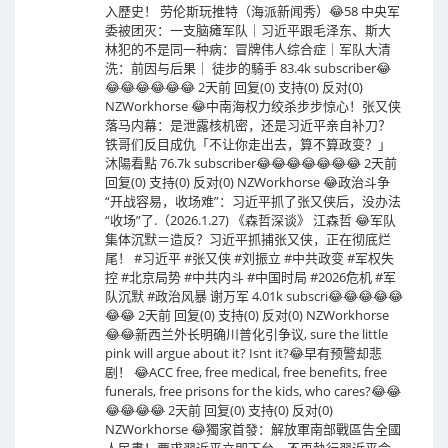
入歷史！ 劳伦斯玩推特（海派新闻秀）😂58 中央军
委被团灭：一支脑瘫军队｜习近平跟毛泽东、斯大
林犯的不是同一种病：冒牌伟人综合症｜军队大清
洗：前因与后果｜ 徒步的騎手 83.4k subscriber😂
😂😂😂😂😂😂 2天前 回复(0) 支持(0) 反对(0)
NZWorkhorse 😂中南海权力绞杀步步惊心！张又侠
落马内幕：是泄露核机密，还是习近平亲自补刀？
铁哥们反目成仇「不让你走出去，算不算政变？」
沐陽看點 76.7k subscriber😂😂😂😂😂😂😂 2天前
回复(0) 支持(0) 反对(0) NZWorkhorse 😂政治斗争
“开战容易，收场难”：习近平抓了张又侠后，没办法
“收场”了.（2026.1.27) 《森哲深谈》 江森哲 😂军队
集体沉默＝造反？习近平抓捕张又侠，正在彻底烂
尾！ #习近平 #张又侠 #刘振立 #中共政变 #军权失
控 #北京局势 #中共内斗 #中国时局 #2026危机 #军
队沉默 #政治风暴 谢万军 4.01k subscri😂😂😂😂😂
😂😂 2天前 回复(0) 支持(0) 反对(0) NZWorkhorse
😂😂新西兰外长明确川普化引争议, sure the little
pink will argue about it? Isnt it?😂早有预警却悲
剧！ 😂ACC free, free medical, free benefits, free
funerals, free prisons for the kids, who cares?😂😂
😂😂😂😂 2天前 回复(0) 支持(0) 反对(0)
NZWorkhorse 😂獨家首發：解放軍南部戰區告全國
人民書！要求習近平立即下台，不再執行習近平命