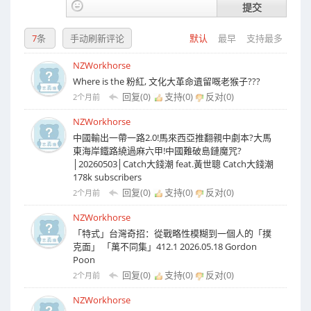
提交
7
条
手动刷新评论
默认
最早
支持最多
NZWorkhorse
Where is the 粉紅, 文化大革命遺留嘅老猴子???
回复(0)
支持(
0
)
反对(
0
)
2个月前
NZWorkhorse
中國輸出一帶一路2.0!馬來西亞推翻親中劇本?大馬
東海岸鐵路繞過麻六甲!中國難破島鏈魔咒?
│20260503│Catch大錢潮 feat.黃世聰 Catch大錢潮
178k subscribers
回复(0)
支持(
0
)
反对(
0
)
2个月前
NZWorkhorse
「特式」台灣奇招：從戰略性模糊到一個人的「撲
克面」 「萬不同集」412.1 2026.05.18 Gordon
Poon
回复(0)
支持(
0
)
反对(
0
)
2个月前
NZWorkhorse