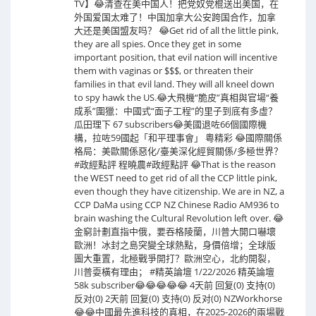
TV】😂清查在美中国人！把党奴党棍送出美国，在
外国爱国太难了！中国加拿大公安跨国合作，加拿
大还是美国盟友吗？ 😂Get rid of all the little pink,
they are all spies. Once they get in some
important position, that evil nation will incentive
them with vaginas or $$$, or threaten their
families in that evil land. They will all kneel down
to spy hawk the US.😂大飛機“脆皮”真相與官場“養
成系”圍獵：中國式“面子工程”的里子到底有多虛？
瓜田理下 67 subscribers😂美國退咗66個國際機
構，拉咗59國起「和平理事會」 粵精彩 😂國際關係
格局：美歐關係惡化/臺美深化經貿關係/多極世界？
#政經點評 程曉農#政經點評 😂That is the reason
the WEST need to get rid of all the CCP little pink,
even though they have citizenship. We are in NZ, a
CCP DaMa using CCP NZ Chinese Radio AM936 to
brain washing the Cultural Revolution left over. 😂
金窮計劃直指中俄，要吞格陵蘭，川普大開口嚇壞
歐洲！冰封之島突變全球熱點，身價倍增；全球版
圖大重置，北極戰爭開打？歐洲空心，北約開裂，
川普耍橫有理由； #精英論壇 1/22/2026 精英論壇
58k subscriber😂😂😂😂😂 4天前 回复(0) 支持(0)
反对(0) 2天前 回复(0) 支持(0) 反对(0) NZWorkhorse
😂😂中國最先進科技的真相，在2025-2026的兩場戰