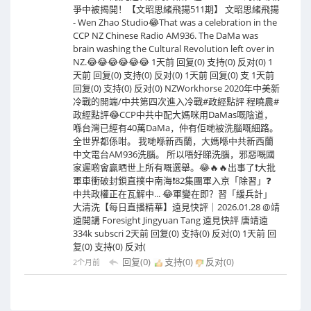
爭中被揭開！【文昭思緒飛揚511期】 文昭思緒飛揚
- Wen Zhao Studio😂That was a celebration in the
CCP NZ Chinese Radio AM936. The DaMa was
brain washing the Cultural Revolution left over in
NZ.😂😂😂😂😂😂 1天前 回复(0) 支持(0) 反对(0) 1
天前 回复(0) 支持(0) 反对(0) 1天前 回复(0) 支 1天前
回复(0) 支持(0) 反对(0) NZWorkhorse 2020年中美新
冷戰的開端/中共第四次進入冷戰#政經點評 程曉農#
政經點評😂CCP中共中配大媽咪用DaMas嘅陰道，
喺台灣已經有40萬DaMa，仲有佢哋被洗腦嘅細路。
全世界都係咁。 我哋喺新西蘭，大媽喺中共新西蘭
中文電台AM936洗腦。 所以唔好睇洗腦，邪惡嘅國
家遲啲會贏晒世上所有嘅選舉。😂🔥🔥出事了❗大批
軍車衝破封鎖直撲中南海❗82集團軍入京「除習」❓
中共政權正在瓦解中... 😂軍變在即？習「緩兵計」
大清洗【每日直播精華】遠見快評｜2026.01.28 @靖
遠開講 Foresight Jingyuan Tang 遠見快評 唐靖遠
334k subscri 2天前 回复(0) 支持(0) 反对(0) 1天前 回
复(0) 支持(0) 反对(
回复(0)
支持(
0
)
反对(
0
)
2个月前