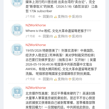
媒体上流行的川普总统 出卖台湾的“卖台论”，完全
是“断章取义”的抹黑.（2026.5.18)《森哲深谈》 江森
哲 173k subscriber
回复(0)
支持(
0
)
反对(
0
)
2个月前
NZWorkhorse
Where is the 粉紅, 文化大革命遺留嘅老猴子???
回复(0)
支持(
0
)
反对(
0
)
2个月前
NZWorkhorse
19/05/2026 特朗普美了！列事实清单！中美国防、
经济步入稳定区|死神再落！美对伊制裁突然松绑|
古巴要打到佛罗里达！|抛售日本！又开始！| 吴蔓
2026-05-19 06:49:36 呢度係中共新西蘭中文電台
AM936，有個大媽同粉紅, 文化大革命遺留嘅老猴子
洗腦。 呢個邪惡嘅國家全部都歸咎於對抗美國。
回复(0)
支持(
0
)
反对(
0
)
2个月前
NZWorkhorse
北京爆炸性進展：習近平準備來硬的了！高速封路
大量軍人軍車進京被民衆拍到，習近平不甘心倒習
派抓捕張又俠導致自己被剝奪軍權，習準備靠部隊
來奪回權力！一旦開槍的話，中共將就此倒台、走