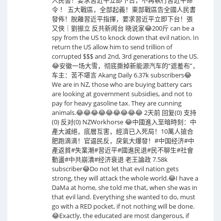
令 ！ 五大戰區，全部起義！東部戰區告全國人民書
發佈！脫離習近平指揮，要求習近平立即下台！張
又俠｜劉振立 反共新闻台 晓说家😂200斤 can be a
spy from the US to knock down that evil nation. In
return the US allow him to send trillion of
corrupted $$$ and 2nd, 3rd generations to the US.
😂安徽一场大雪，彻底撕掉新能源汽车的“遮羞布”，
车主：苦不堪言 Akang Daily 6.37k subscribers😂
We are in NZ, those who are buying battery cars
are looking at government subsidies, and not to
pay for heavy gasoline tax. They are cunning
animals.😂😂😂😂😂😂😂😂😂 2天前 回复(0) 支持
(0) 反对(0) NZWorkhorse 😂中國進入至暗時刻：中
產大滅絕，底層互害，經濟已入死局！10萬人搶合
肥跑滴滴！官逼民反，戾氣大爆發！#中国经济#中
產返貧#失業潮#習近平#國進民退#民不聊生#社會
動盪#中共崩潰#经济衰退 老王論政 7.58k
subscriber😂Do not let that evil nation gets
strong, they will attack the whole world.😂I have a
DaMa at home, she told me that, when she was in
that evil land. Everything she wanted to do, must
go with a RED pocket, if not nothing will be done.
😂Exactly, the educated are most dangerous, if