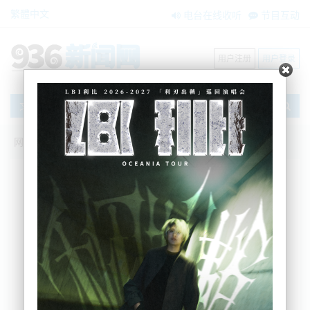
繁體中文
电台在线收听
节目互动
用户注册
用户登录
文章
网站首页
新闻资讯
大洋洲新闻
武器、吸毒工具！奥克兰华人夫妻从中国
“进货”，经营“炸裂小店”，罚款5万纽币
BNE
2026-05-07 10:32:28
奥克兰一对华人夫妻，因为长期从中国进口违禁武器
及吸毒工具，并在东区一家商店内销售，近日被新西