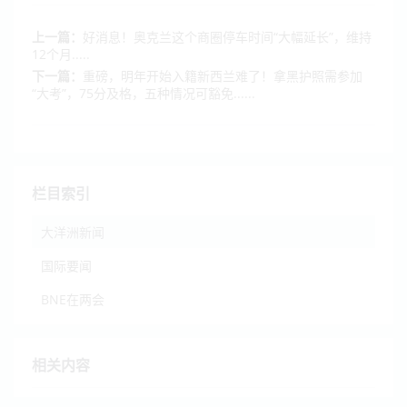
上一篇：
好消息！奥克兰这个商圈停车时间“大幅延长”，维持
12个月.....
下一篇：
重磅，明年开始入籍新西兰难了！拿黑护照需参加
“大考”，75分及格，五种情况可豁免......
栏目索引
大洋洲新闻
国际要闻
BNE在两会
相关内容