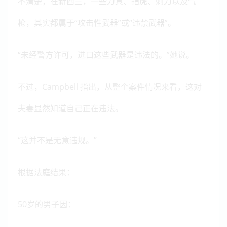
不清楚，在新西兰，一些刀具、指虎、刺刀以及气
枪，其实都属于“攻击性武器”或“违禁武器”。
“未经警方许可，进口这些武器是违法的。”她说。
不过，Campbell 指出，从整个案件情况来看，这对
夫妻显然知道自己正在违法。
“这并不是无意违规。”
根据法庭结果：
50岁的男子因：