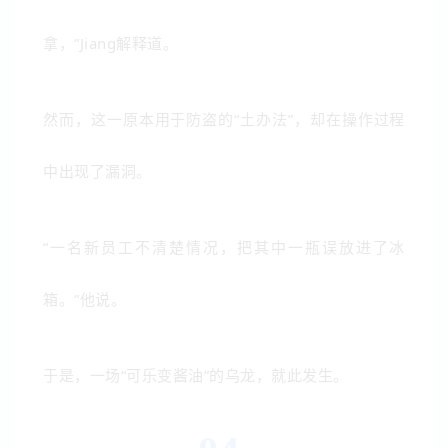
拿，”Jiang解释道。
然而，这一原本用于防盗的“土办法”，却在操作过程
中出现了漏洞。
“一名新员工不清楚情况，把其中一瓶误放进了冰
箱。”他说。
于是，一场“可乐变酱油”的乌龙，就此发生。