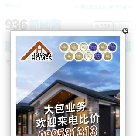
繁體中文
电台在线收听
节目互动
用户注册
用户登录
文章
网站首页
新闻资讯
大洋洲新闻
“可乐变咸水”！新西兰华人寿司店“乌龙事
件”！回头客：“中国人防盗妙计，太拼了”
BNE
2026-04-10 10:21:04
一瓶看似普通的可乐，喝下去却是满嘴酱油味，这样
的“反转剧情”近日真实发生在新西兰首都
惠灵顿
。