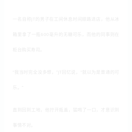
一名自称JT的男子在工间休息时间顺路进店，他从冰
箱里拿了一瓶600毫升的无糖可乐，而他的同事则在
柜台购买寿司。
“我当时完全没多想，”JT回忆说，“就以为是普通的可
乐。”
直到回到工地，他拧开瓶盖，猛喝了一口，才意识到
事情不对。