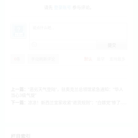
请先
登录账号
参与评论。
提交
0
条
手动刷新评论
默认
最早
支持最多
上一篇：
“恶劣天气登陆”，驻奥克兰总领馆紧急通知：“华人
当心3级气旋”
下一篇：
凉凉！新西兰宜家收紧“退货规则”：“白嫖党”惨了.....
栏目索引