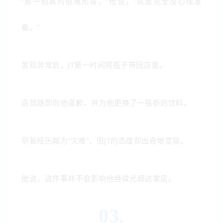
“那一刻真的很难形容，”他说，“就是完全没心理准
备。”
发现异常后，JT第一时间将瓶子带回店里。
店员随即向他道歉，并为他更换了一瓶新的饮料。
尽管经历颇为“灾难”，但JT的态度却出奇地宽容。
他说，这件事并不会影响他继续光顾这家店。
03.