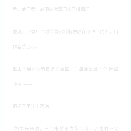
示，他已第一时间向涉事门店了解情况。
他说，这家店平时会将饮料瓶摆放在收银台附近，用
作套餐展示。
但由于展示饮料曾多次被盗，门店便想出一个“防盗
妙招”——
把瓶子里装上酱油。
“如果是酱油，看起来就不太像饮料，小偷就不会