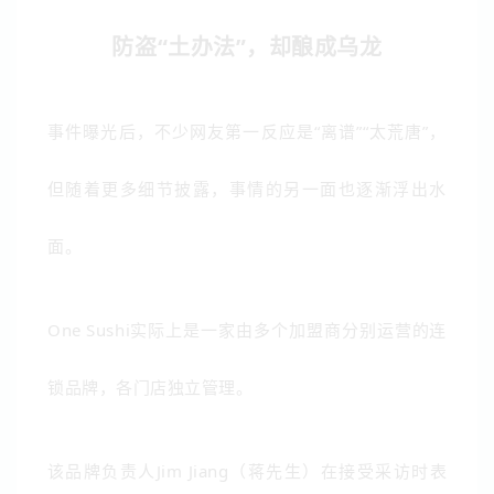
防盗“土办法”，却酿成乌龙
事件曝光后，不少网友第一反应是“离谱”“太荒唐”，
但随着更多细节披露，事情的另一面也逐渐浮出水
面。
One Sushi
实际上是一家由多个加盟商分别运营的连
锁品牌，各门店独立管理。
该品牌负责人
Jim Jiang（蒋先生）
在接受采访时表