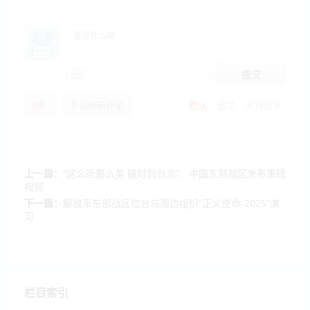
提交
0
条
手动刷新评论
默认
最早
支持最多
上一篇：
“这么近那么美 随时到台北”：中国东部战区发布重磅
视频
下一篇：
解放军东部战区位台岛周边组织“正义使命-2025”演
习
栏目索引