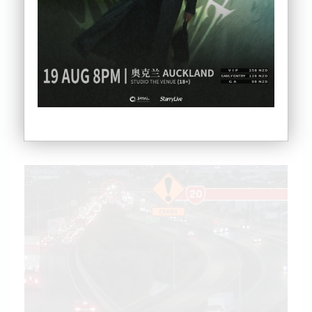
情况危急。
据了解，事故于今天凌晨4点发生在北向车道、靠近
Coronation Road匝道处，涉及一辆轿车和一辆卡
车。轿车驾驶员被困车内，随后被救出并被紧急送往
奥克兰市医院。