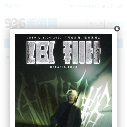
繁體中文
电台在线收听
节目互动
用户注册
用户登录
文章
网站首页
新闻资讯
大洋洲新闻
今早突发！奥克兰西南高速车祸致一人重
伤
Nemo
2025-12-03 07:20:10
根据今早紧急部门通报的信息，奥克兰西南高速公路
（靠近Māngere）凌晨发生一起严重车祸，导致一人