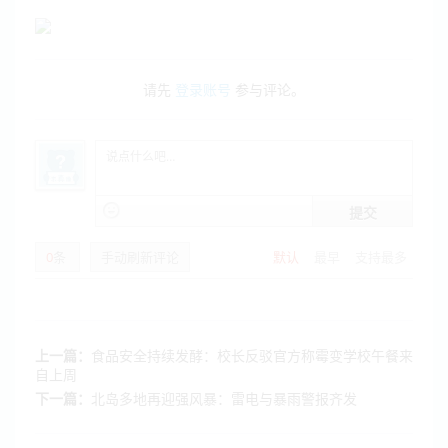
请先
登录账号
参与评论。
提交
0
条
手动刷新评论
默认
最早
支持最多
上一篇：
食品安全持续发酵：校长反驳官方称霉变学校午餐来
自上周
下一篇：
北岛多地再迎强风暴：雷电与暴雨警报齐发