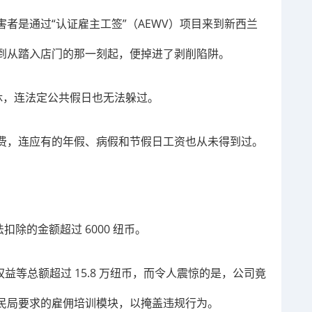
者是通过“认证雇主工签”（AEWV）项目来到新西兰
到从踏入店门的那一刻起，便掉进了剥削陷阱。
无休，连法定公共假日也无法躲过。
费，连应有的年假、病假和节假日工资也从未得到过。
除的金额超过 6000 纽币。
益等总额超过 15.8 万纽币，而令人震惊的是，公司竟
民局要求的雇佣培训模块，以掩盖违规行为。