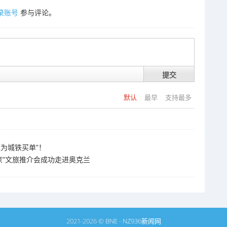
录账号
参与评论。
提交
默认
最早
支持最多
为城铁买单”！
京”文旅推介会成功走进奥克兰
2021-2026 ©
BNE
-
NZ936新闻网