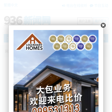
繁體中文
电台在线收听
节目互动
用户注册
用户登录
文章
网站首页
新闻资讯
大洋洲新闻
政府称打击犯罪见效：严重暴力受害者减
少38000人
Nemo
2025-11-21 08:58:51
综合本地媒体信息，最新的新西兰司法部公布的犯罪
与受害者调查显示，截至今年8月的12个月内，严重