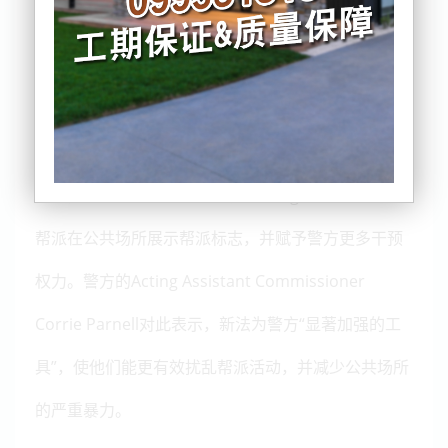
暴力犯罪受害者约为147000人，比前一年减少38000
人，几乎是政府原定目标（到2029年每年减少20000
名受害者）的两倍。相比今年5月的更新数据，也减少
了9000人。
此前，新西兰政府在去年实施《Gangs Act》、禁止
帮派在公共场所展示帮派标志，并赋予警方更多干预
权力。警方的Acting Assistant Commissioner
Corrie Parnell对此表示，新法为警方“显著加强的工
具”，使他们能更有效扰乱帮派活动，并减少公共场所
的严重暴力。