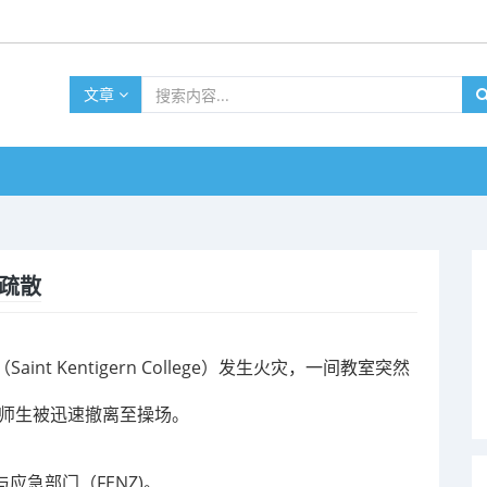
文章
人疏散
t Kentigern College）发生火灾，一间教室突然
名师生被迅速撤离至操场。
应急部门（FENZ)。