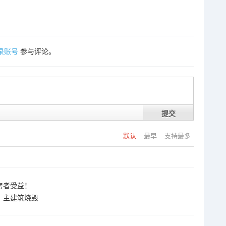
录账号
参与评论。
提交
默认
最早
支持最多
房者受益！
，主建筑烧毁