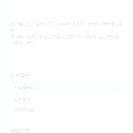
上一篇：
房产库存升高、IRD重拳出击下，建筑圈“频频传出噩
耗”！
下一篇：
耻辱！新西兰在全球控烟榜单中暴跌51位，被评最
严重退步国家
栏目索引
大洋洲新闻
国际要闻
BNE在两会
相关内容