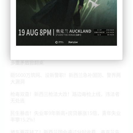
新西兰政坛炸锅！联合政府内讧、毛利上告联合国，
多重矛盾掀翻桌
砸5000万筑网、设新警职！新西兰急补国防、警界两
大漏洞
枪毒双查！新西兰枪法大改！路边毒检上线，违法者
无处逃
民生暴击！失业率9年新高+房贷暴涨15倍，青年失业
率攀15.2%！
堵车要花钱了！新西兰国会通过分时收费，奥克兰先