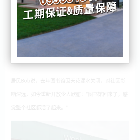
燃希望，该区域超市的盗窃问题终于得到控制。
据了解，这一区曾因频发的偷窃与滋扰行为而备受困
扰，甚至迫使当地Woolworths超市去年缩短营业时
间。然而，随着警方和安保介入、社区环境改善以及
地方图书馆重开，居民表示情况已明显好转。
居民Bob说，去年图书馆因天花漏水关闭，对社区影
响深远，如今重新开放令人欣慰：“图书馆回来了，感
觉整个社区都活了起来。”