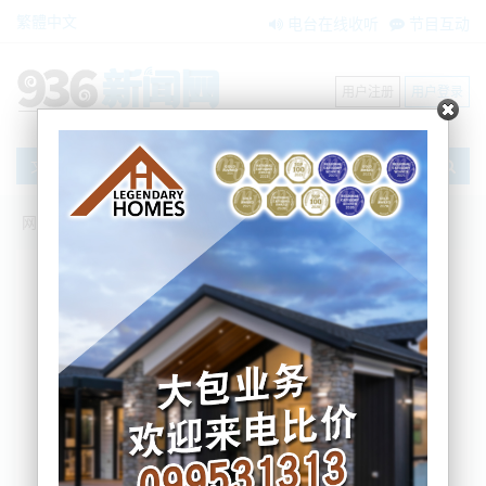
繁體中文
电台在线收听
节目互动
用户注册
用户登录
文章
网站首页
新闻资讯
大洋洲新闻
奥克兰该区域商圈治安终于改善：居民重
拾信心
Nemo
2025-11-10 08:02:50
综合本地媒体的信息，在经历一年多的治安阴影后，
奥克兰Point Chevalier区域的居民与商家如今感到重