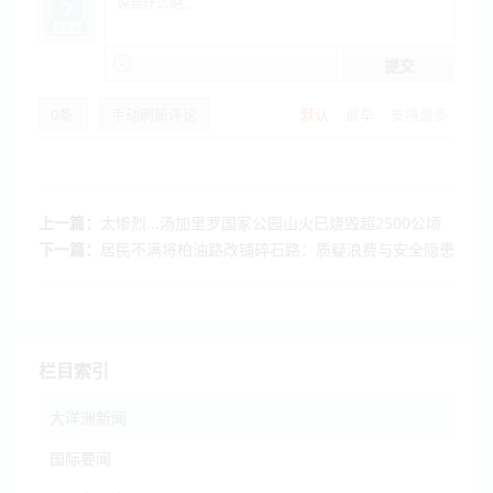
提交
0
条
手动刷新评论
默认
最早
支持最多
上一篇：
太惨烈...汤加里罗国家公园山火已烧毁超2500公顷
下一篇：
居民不满将柏油路改铺碎石路：质疑浪费与安全隐患
栏目索引
大洋洲新闻
国际要闻