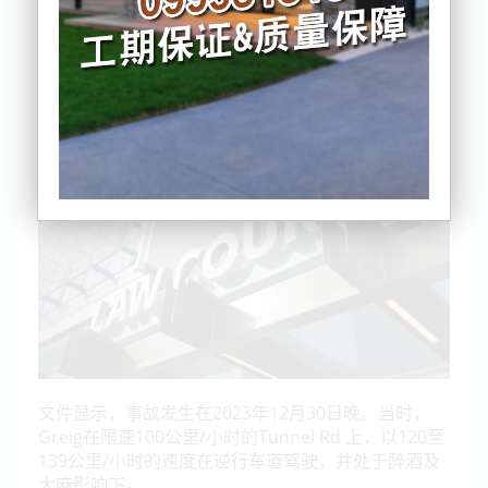
据了解，现年31岁的Alex Greig于周三（基督城高等
法院）出庭，坐在轮椅上的他因车祸导致弥漫性轴索
损伤，被医生认定难以恢复认知能力，因此无法接受
审判。
文件显示，事故发生在2023年12月30日晚。当时，
Greig在限速100公里/小时的Tunnel Rd 上，以120至
139公里/小时的速度在逆行车道驾驶，并处于醉酒及
大麻影响下。