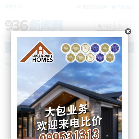
繁體中文
电台在线收听
节目互动
用户注册
用户登录
文章
网站首页
新闻资讯
大洋洲新闻
你怎么看？醉驾致两死司机因脑损伤未被
定罪，当庭获释
Nemo
2025-10-02 08:00:33
根据今早本地媒体的信息，新西兰一名醉酒、无牌驾
驶并造成两人死亡的男子，因在车祸中严重脑损伤，
被法官裁定不具备受审能力，最终在未被定罪的情况
下获释。