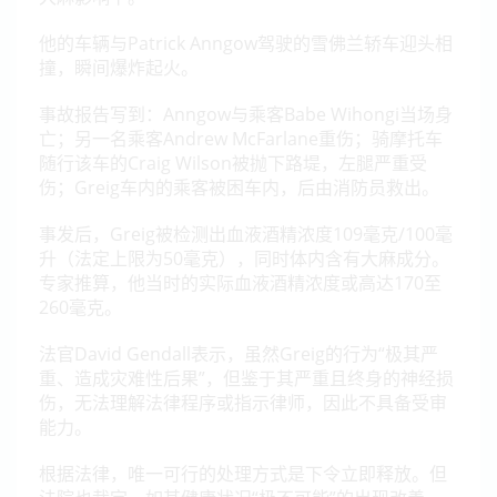
他的车辆与Patrick Anngow驾驶的雪佛兰轿车迎头相
撞，瞬间爆炸起火。
事故报告写到：Anngow与乘客Babe Wihongi当场身
亡；
另一名乘客
Andrew McFarlane
重伤；
骑摩托车
随行该车的
Craig Wilson
被抛下路堤，左腿严重受
伤；
Greig车内的乘客被困车内，后由消防员救出。
事发后，Greig被检测出血液酒精浓度109毫克/100毫
升（法定上限为50毫克），同时体内含有大麻成分。
专家推算，他当时的实际血液酒精浓度或高达170至
260毫克。
法官David Gendall表示，虽然Greig的行为“极其严
重、造成灾难性后果”，但鉴于其严重且终身的神经损
伤，无法理解法律程序或指示律师，因此不具备受审
能力。
根据法律，唯一可行的处理方式是下令立即释放。但