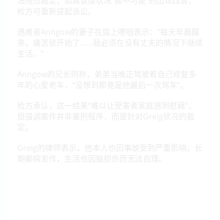
法院也裁定，如其健康状况“极不可能”的出现改善，
检方可重新提起诉讼。
遇难者Anngow的妻子在庭上哽咽表示：“每天早晨醒
来，痛苦就开始了……我必须在没有丈夫的情况下继续
生活。”
Anngow的兄长则称，弟弟当晚正驾驶着自己修复多
年的心爱老车，“没想到那竟是他最后一次驾车”。
检方承认，这一结果“难以让受害者家庭感到慰藉”，
但强调案件并非量刑程序，而是针对Greig状况的裁
定。
Greig的律师表示，他本人也因事故受到严重影响，长
期癫痫发作，生活也因脑损伤而无法自理。