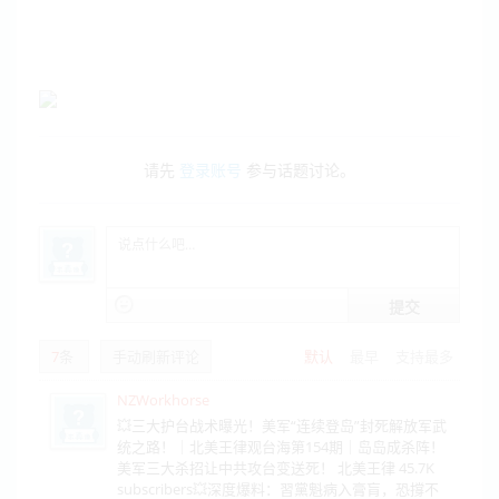
请先
登录账号
参与话题讨论。
提交
7
条
手动刷新评论
默认
最早
支持最多
NZWorkhorse
💥三大护台战术曝光！美军“连续登岛”封死解放军武
统之路！｜北美王律观台海第154期｜岛岛成杀阵！
美军三大杀招让中共攻台变送死！ 北美王律 45.7K
subscribers💥深度爆料：習黨魁病入膏肓，恐撐不