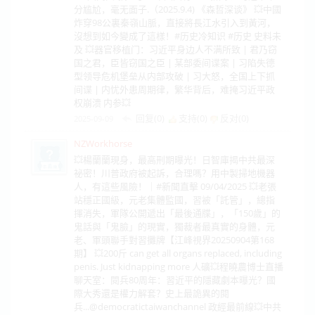
分尴尬，毫无面子.（2025.9.4) 《森哲深谈》 💥中國
炸穿98公裏秦嶺山脈，直接將長江水引入到黃河，
沒想到如今變成了這樣！#历史冷知识 #历史 史料未
及 💥器官移植门：习近平身边人不满所致 | 君乃窃
国之君，臣皆窃国之臣 | 某部委间谍案 | 习陷失德
型领导危机堡垒从内部攻破 | 习大怒，全国上下抓
间谍 | 内忧外患周期律，繁华背后，难掩习近平政
权崩溃 内参💥
回复(0)
支持(
0
)
反对(
0
)
2025-09-09
NZWorkhorse
💥楊蘭蘭現身，最高刑期曝光！日智庫揭中共最深
祕密！川普政府被起訴，合理嗎？用中製掃地機器
人，有這些風險！｜#新聞直擊 09/04/2025 💥老張
站穩正國級，元老集體監國，習被「託管」，總指
揮消失，軍隊公開遞出「最後通牒」，「150歲」的
鬼話與「鬼臉」的現實，獨裁者最真實的身體，元
老、軍頭聯手對習攤牌【江峰視界20250904第168
期】 💥200斤 can get all organs replaced, including
penis. Just kidnapping more 人礦💥程曉農博士直播
聊天室：閱兵80周年：習近平的隱藏劇本曝光？國
際大秀還是權力解套？史上最詭異的閱
兵...‪@democratictaiwanchannel‬ 政經最前線💥中共