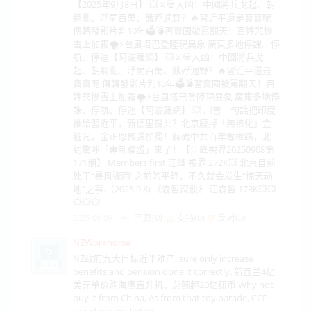
【2025年9月8日】 💥⚔️💀大凶！中國將兵戈起、朝
綱亂、浮屍百萬、餓殍遍野？🔥習近平還是寶寶呢
傳轉發影片判10年🗳️💣習賣國被罵翻天！百姓悲慘
雪上加霜🌪️⚡台風塔巴登陸現異象 廣東多地停課、停
航、停運【阿波羅網】 💥⚔️💀大凶！中國將兵戈
起、朝綱亂、浮屍百萬、餓殍遍野？🔥習近平還是
寶寶呢 傳轉發影片判10年🗳️💣習賣國被罵翻天！百
姓悲慘雪上加霜🌪️⚡台風塔巴登陸現異象 廣東多地停
課、停航、停運【阿波羅網】 💥 川普一句話把印度
推給習近平，新德里投共？北京廢掉「無核化」金
箍咒，金正恩核彈加冕！解碼中共百年奪權路，北
約驚呼「專制聯盟」來了！【江峰視界20250908第
171期】 Members first 江峰·視界 272K💥 北京目前
处于“暴风骤雨”之前的平静，不久就会发生“惊天动
地”之事.（2025.9.8) 《森哲深谈》 江森哲 173K💥💥
💥💥💥
回复(0)
支持(
0
)
反对(
0
)
2025-09-09
NZWorkhorse
NZ政府九大目标近半难产, sure only increase
benefits and pension done it correctly. 新西兰4亿
美元单价购海鹰直升机，总额超20亿纽币 Why not
buy it from China, As from that toy parade, CCP
toy plane are better.