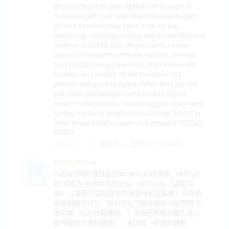
20 years to get pension 批移民 Fair Enough. If
those who left their town like to reunions again,
go back to where they came from. Or pay
everything, including medical and no benefits and
pension. If no $$$, then do not come. I know
many CCP students, once get resident, then go
back to China to get a woman, then 4 more old
buddies, on benefits. Or left the old on NZ
pension and gone to Aussie. When they get old,
sick, weak and disable. Come back to NZ on
benefits and pension. I would suggest, they need
to stay the same length of time as they left NZ in
order to get benefits again. Fair enough???💥💥💥
💥💥💥
回复(0)
支持(
0
)
反对(
0
)
2025-09-09
NZWorkhorse
💥石破“辞职”意味着日本“亲中派”的凋零，今后“对
抗”将成为 中日关系的主轴.（2025.9.8) 《森哲深
谈》 江森哲💥國有器官背後龐大利益集團！中共長
期推動器官外交！對中共九三閱兵發出10個天問 什
麼叫做「紀念抗戰勝利」？美國已準備作戰？決心
取得壓倒式絕對優勢！｜宋國誠｜新聞大破解