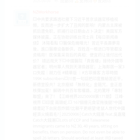
回复(0)
支持(
0
)
反对(
0
)
2025-09-09
NZWorkhorse
💥中共要求路透社撤下习近平普京谈器官移植视
频，反而进一步扩大了丑闻的影响！内蒙古主席被
抓后遭免职，抓捕行动日期由占卜决定！美国军方
媒体披露，正在协助训练台湾士兵【每日新闻串
烧】 沐陽看點 💥醫保危機曝光！習近平長壽夢背
後，進口醫療设备斷供，百姓连一根进口导管都没
资格用！医保集采背后的真相：便宜药让谁付出代
价？ 靖远观天下💥中國醫院「貴賓樓」接待外國等
器官者；明州華人飛到天津換器官；上海鄰居一家3
口失蹤｜胡力任 #精華版 ｜#方菲播客 方菲時間
199K subscribers💥川普一句話把印度推給習近平，
新德里投共？北京廢掉「無核化」金箍咒，金正恩
核彈加冕！解碼中共百年奪權路，北約驚呼「專制
聯盟」來了！【江峰視界20250908第171期】 江峰·
視界 💥印度 兩頭蛇.💥 167個億元貪官拖後腿?中國
總書記下台民怨炸鍋?比躺平更絕望!老鼠人世代中國
經濟火燒眉毛?│20250906│Catch大錢潮 feat.吳嘉隆
Catch大錢潮💥Lots of CCP and Taiwanese
immigrants came to NZ 30, 40 years, sitting on
benefits, then on pension. Do not even be able to
spell 26 letters. Should worked at least IRD taxed