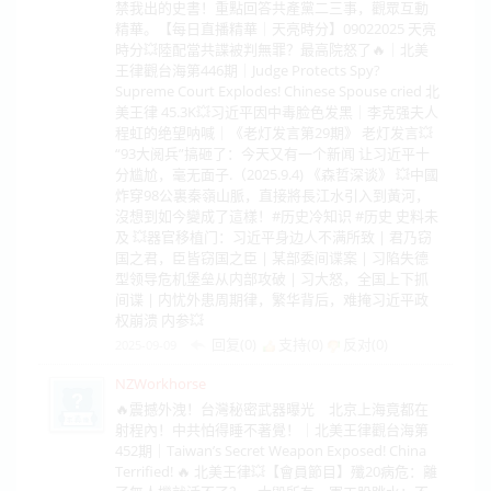
禁我出的史書！重點回答共產黨二三事，觀眾互動
精華。【每日直播精華｜天亮時分】09022025 天亮
時分💥陸配當共諜被判無罪？最高院怒了🔥｜北美
王律觀台海第446期｜Judge Protects Spy?
Supreme Court Explodes! Chinese Spouse cried 北
美王律 45.3K💥习近平因中毒脸色发黑｜李克强夫人
程虹的绝望呐喊｜《老灯发言第29期》 老灯发言💥
“93大阅兵”搞砸了：今天又有一个新闻 让习近平十
分尴尬，毫无面子.（2025.9.4) 《森哲深谈》 💥中國
炸穿98公裏秦嶺山脈，直接將長江水引入到黃河，
沒想到如今變成了這樣！#历史冷知识 #历史 史料未
及 💥器官移植门：习近平身边人不满所致 | 君乃窃
国之君，臣皆窃国之臣 | 某部委间谍案 | 习陷失德
型领导危机堡垒从内部攻破 | 习大怒，全国上下抓
间谍 | 内忧外患周期律，繁华背后，难掩习近平政
权崩溃 内参💥
回复(0)
支持(
0
)
反对(
0
)
2025-09-09
NZWorkhorse
🔥震撼外洩！台灣秘密武器曝光 北京上海竟都在
射程內！中共怕得睡不著覺！｜北美王律觀台海第
452期｜Taiwan’s Secret Weapon Exposed! China
Terrified! 🔥 北美王律💥【會員節目】殲20病危：離