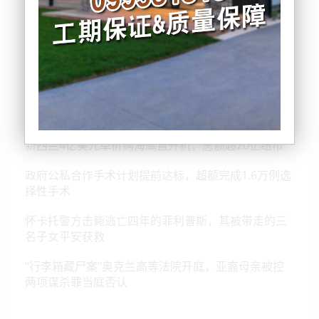
政府九大目标进展报告：近半或“无法实现”！
新西兰4亿美元单价购海鹰直升机，总额超20亿纽币
政府公私合作手术计划提前达标，超额完成1.6万例选
择性手术
怀卡托警方击毙逃亡四年的菲利普斯，其被带走的三
名子女平安获救
“行李箱藏尸案”奥克兰高等法院开庭，亚裔母亲被控
两项谋杀罪当庭否认