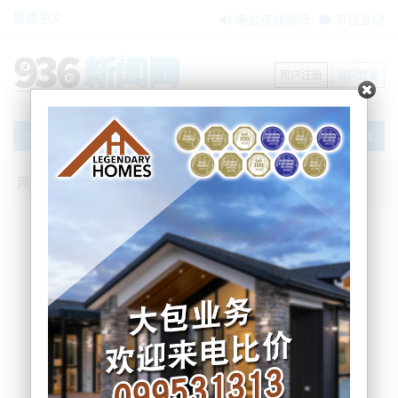
繁體中文
电台在线收听
节目互动
用户注册
用户登录
文章
网站首页
节目互动
我爱纽西兰
09/09/2025 中俄重启熊猫债，特朗普芯片
再围堵！印度要造核航母、六代机！|金砖
要购俄罗斯直升机，伊朗9成石油销往中
国|NZ政府九大目标近半难产|新西兰四年
逃亡犯，毙了！
吴蔓
2025-09-09 06:52:46