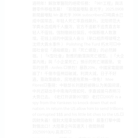
過明年！解放軍醫院的絕密任務：「981工程」與活
體零件移植黑幕！『新聞最嘲點 姜光宇』2025.0908
新聞最嘲點 Mr.姜光宇 399K subscribers💥喝粪水已
成中国常态，年轻人死亡率直线飙升。沈阳师范大
学粪水造成两千人腹泻，官方不道歉不追责直言年
轻人不值钱。强制缴纳社保后，中国断缴人数激
增。花钱上班的中国没人奋斗（单口相声嘚啵嘚之
沈师大粪水事件 ） Polishing The Turd 朽木可💥中
國社會從「通縮螺旋」到「死亡螺旋」的必然歸
宿。| 「K型社會」對應的動蕩與死亡模型。|「大企
業內捲」與「小企業死亡」預示的死亡潮圖景。 安
菲的世界 - Anfeis 💥慘烈！暴跌20%，中國家電龍頭
崩了！千億市值神話破滅，利潤大減，日子不好
過，靠政策續命，房地產拖累無一倖免！ Mee
Flores💥重磅：中联部长刘建超被确认为美国间谍，
中共迟疑出手中南海内情如何，李嘉诚援乌表明习
大势已去。《老灯开讲第997期》 老灯💥200斤 is a
spy from the Yankees to knock down that evil
nation. In return the US allow him to send trillions
of corrupted $$$ and his little bit ches to the US.💥
因財失義！俄對大陸車加徵回收稅！嚴重打擊中國
對俄出口！大陸車企叫苦連天 | 夜間熱線
20250910(A) 高清💥💥