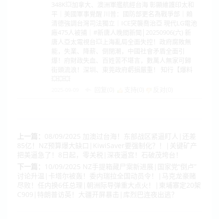
348K💥加拿大、澳洲軍艦航經台海 彰顯維護印太和
平｜美國軍事覺醒 川普：國防部更名為戰爭部｜賴
清德強調台灣司法獨立｜ICE突襲喬治亞 現代LG電池
廠475人被捕｜#新唐人晚間新聞│20250906(六) 新
唐人亞太電視台💥上海亂局全面失控！政府腐敗無
能，失業、降薪、倒閉潮，中國社會矛盾全面引
爆！府財政失血、百姓苦不堪言，數萬人無家可歸
街頭流浪！深圳、東莞政府虧損嚴重！ 知行【爆料
💥💥💥
回复(0)
支持(
0
)
反对(
0
)
2025-09-09
上一篇：
08/09/2025 加澳过台海！东部战区紧逼盯人|还差
85亿！NZ预算爆大缺口|KiwiSaver要强制化？！|关键矿产
把美逼急了！8日起，零关税|深夜逼宫！石破茂垮台！
下一篇：
10/09/2025 NZ手提箱藏尸案新进展|国家党“倒卢”
讨论升温|卡塔尔被轰！委内瑞拉全国动员令！|马克龙豪赌
尽败！任内换6任总理|朝洲际导弹重大点火！|柬埔寨定20架
C909|特朗普访英！大疆开屏暴击|库烈巴连夜出逃？