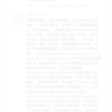
回复(0)
支持(
1
)
反对(
0
)
2025-09-09
NZWorkhorse
💥楊蘭蘭現身，最高刑期曝光！日智庫揭中共最深
祕密！川普政府被起訴，合理嗎？用中製掃地機器
人，有這些風險！｜#新聞直擊 09/04/2025 💥老張
站穩正國級，元老集體監國，習被「託管」，總指
揮消失，軍隊公開遞出「最後通牒」，「150歲」的
鬼話與「鬼臉」的現實，獨裁者最真實的身體，元
老、軍頭聯手對習攤牌【江峰視界20250904第168
期】 💥200斤 can get all organs replaced, including
penis. Just kidnapping more 人礦💥程曉農博士直播
聊天室：閱兵80周年：習近平的隱藏劇本曝光？國
際大秀還是權力解套？史上最詭異的閱
兵...‪@democratictaiwanchannel‬ 政經最前線💥中共
禁我出的史書！重點回答共產黨二三事，觀眾互動
精華。【每日直播精華｜天亮時分】09022025 天亮
時分💥陸配當共諜被判無罪？最高院怒了🔥｜北美
王律觀台海第446期｜Judge Protects Spy?
Supreme Court Explodes! Chinese Spouse cried 北
美王律 45.3K💥习近平因中毒脸色发黑｜李克强夫人
程虹的绝望呐喊｜《老灯发言第29期》 老灯发言💥
“93大阅兵”搞砸了：今天又有一个新闻 让习近平十