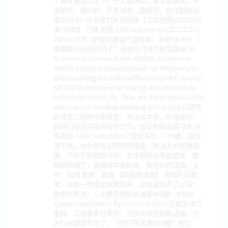
了無人機就活不了？一大毁所有，軍工股跳水；不
是制空，是壯膽；不是強軍，是套現。誰在戳破強
軍的泡沫？中共体制失控绝境【江峰視界20250905
第169期】 江峰·視界 272K subscribers💥💥💥💥💥
05/09/2025 |中国对美这产品开铡！关税78.2%！|
美国被93阅兵吓怕了！连夜急订两千枚爱国者-3！
As from NZ Chinese Radio AM936. All these air
coffins are good advertisement for the DAMa to
brain washing the Cultural Revolution left over in
NZ.💥CCP employed retired NZ and UK pilots to
train them how to fly. They are the enemies of the
whole world. Stealing, hawking and spying.💥那些
后悔生二胎的中国家庭：养娃成本高、职场歧视，
妈妈们被现实压得喘不过气，但没有回头路可走 沐
陽看點 13.8K subscriber💥習近平的『150歲』論熱
潮不退，中共意識到問題的嚴重，取消各大媒體授
權，下令下架相關內容；北京居民說先動起來，要
離開京城了；美國很早就知道，看近年的法案。主
持：石頭 嘉賓：路橋 【與路橋連線】 粵精彩💥震
驚！台商一億投陸竟換黑牢 出獄還回不了台灣！
真相大曝光！｜北美王律觀台海第454期｜$30M
Taiwan Investment Turns Into Prison! 北美王律💥
重磅：习准备末日疯狂，习丧失权力最新证据，七
大行业都顶不住了。《老灯开讲第996期》 老灯